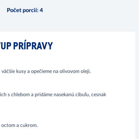
Počet porcií
:
4
UP PRÍPRAVY
väčšie kusy a opečieme na olivovom oleji.
ich s chlebom a pridáme nasekanú cibuľu, cesnak
s octom a cukrom.