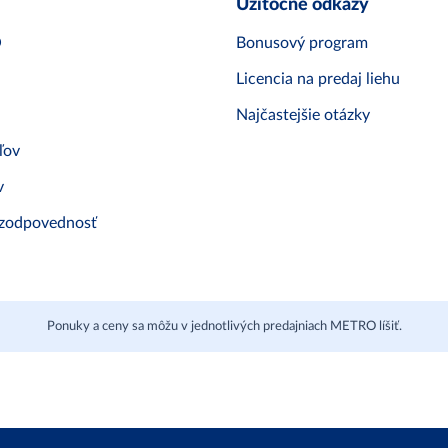
Užitočné odkazy
O
Bonusový program
Licencia na predaj liehu
Najčastejšie otázky
ľov
v
 zodpovednosť
Ponuky a ceny sa môžu v jednotlivých predajniach METRO líšiť.