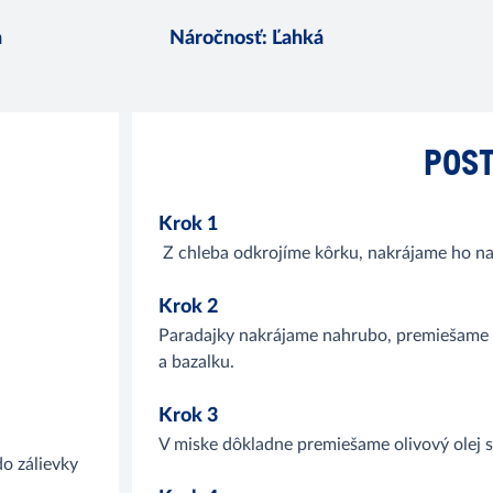
n
Náročnosť
:
Ľahká
POST
Krok 1
Z chleba odkrojíme kôrku, nakrájame ho na 
Krok 2
Paradajky nakrájame nahrubo, premiešame 
a bazalku.
Krok 3
V miske dôkladne premiešame olivový olej 
do zálievky