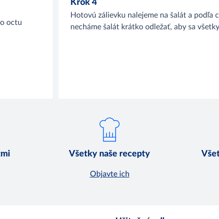
Krok 4
Hotovú zálievku nalejeme na šalát a podľa
ho octu
necháme šalát krátko odležať, aby sa všetky 
u
tmi
Všetky naše recepty
Všet
Objavte ich