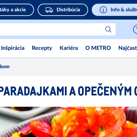
táky a akcie
Distribúcia
Info & služ
Inšpirácia
Recepty
Kariéra
O METRO
Najčast
lebom
 PARADAJKAMI A OPEČENÝM