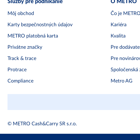
Služby pre podnikanie
O METRO
Môj obchod
Čo je METR
Karty bezpečnostných údajov
Kariéra
METRO platobná karta
Kvalita
Privátne značky
Pre dodávate
Track & trace
Pre novináro
Protrace
Spoločenská
Compliance
Metro AG
© METRO Cash&Carry SR s.r.o.