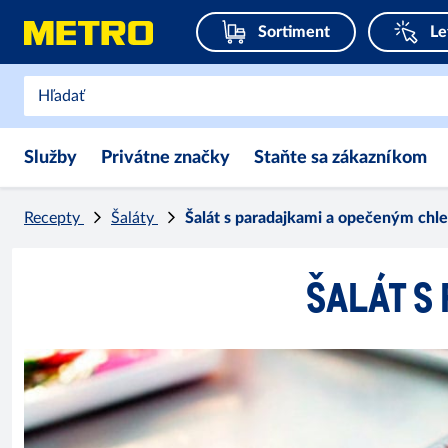
Sortiment
Le
Služby
Privátne značky
Staňte sa zákazníkom
Recepty
Šaláty
Šalát s paradajkami a opečeným ch
ŠALÁT S