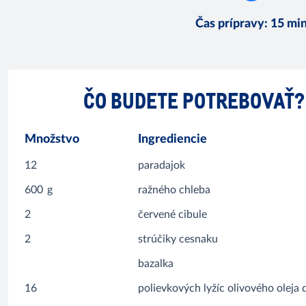
Čas prípravy
:
15 mi
ČO BUDETE POTREBOVAŤ?
Množstvo
Ingrediencie
12
paradajok
600
g
ražného chleba
2
červené cibule
2
strúčiky cesnaku
bazalka
16
polievkových lyžíc olivového oleja 