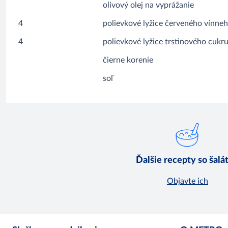
olivový olej na vyprážanie
4
polievkové lyžice červeného vínne
4
polievkové lyžice trstinového cukr
čierne korenie
soľ
Ďalšie recepty so šalá
Objavte ich