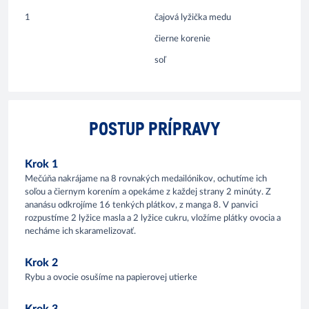
1
čajová lyžička medu
čierne korenie
soľ
POSTUP PRÍPRAVY
Krok 1
Mečúňa nakrájame na 8 rovnakých medailónikov, ochutíme ich
soľou a čiernym korením a opekáme z každej strany 2 minúty. Z
ananásu odkrojíme 16 tenkých plátkov, z manga 8. V panvici
rozpustíme 2 lyžice masla a 2 lyžice cukru, vložíme plátky ovocia a
necháme ich skaramelizovať.
Krok 2
Rybu a ovocie osušíme na papierovej utierke