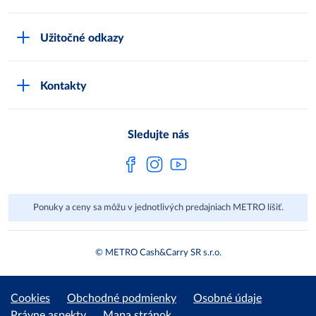
Karty bezpečnostných údajov
Čo je METRO
METRO platobná karta
Užitočné odkazy
Kariéra
Privátne značky
Bonusový program
Kvalita
Track & trace
Kontakty
Licencia na predaj liehu
Pre dodávateľov
Protrace
Najčastejšie otázky
Pre novinárov
Compliance
Sledujte nás
Spoločenská zodpovednosť
Metro AG
Ponuky a ceny sa môžu v jednotlivých predajniach METRO líšiť.
© METRO Cash&Carry SR s.r.o.
Cookies
Obchodné podmienky
Osobné údaje
Právne aspekty
Mapa stránok