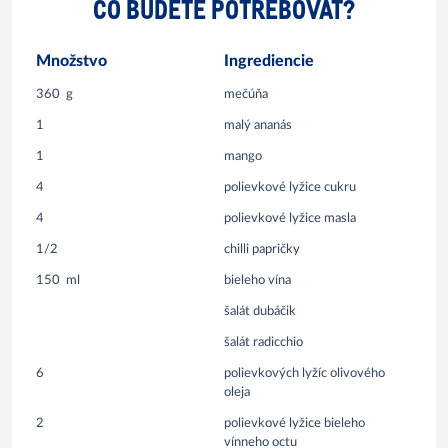
ČO BUDETE POTREBOVAŤ?
Množstvo
Ingrediencie
360
g
mečúňa
1
malý ananás
1
mango
4
polievkové lyžice cukru
4
polievkové lyžice masla
1/2
chilli papričky
150
ml
bieleho vína
šalát dubáčik
šalát radicchio
6
polievkových lyžíc olivového
oleja
2
polievkové lyžice bieleho
vínneho octu