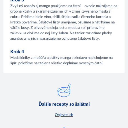
Krok 3
Zvyš ný ananás aj mango použijeme na čatní – ovocie nakrájame na
drobné kúsky a skaramelizujeme ich v zmesi zvyšného masla a
cukru. Pridáme biele víno, chilli, štipku soli a čierneho korenia a
krátko povaríme. Šalátové listy umyjeme, osušíme a natrháme na
väčšie kusy. Z olivového oleja, octu, medu a soli pripravíme
zálievku a vložíme do nej listy šalátu. Na tanier rozložíme plátky
ananásu a na nich naaranžujeme ochutené šalátové listy.
Krok 4
Medailóniky z mečúňa a plátky manga striedavo napichujeme na
špíz, položíme na tanier a všetko doplníme ovocným čatní.
Ďalšie recepty so šalátmi
Objavte ich