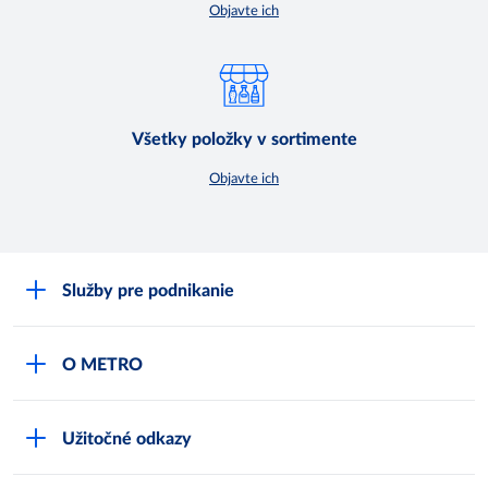
Objavte ich
Všetky položky v sortimente
Objavte ich
Služby pre podnikanie
Môj obchod
O METRO
Karty bezpečnostných údajov
Čo je METRO
METRO platobná karta
Užitočné odkazy
Kariéra
Privátne značky