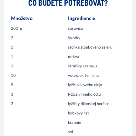
ČO BUDETE POTREBOVAŤ?
Množstvo
Ingrediencie
200
g
šošovice
2
šalotky
1
stonka stonkového zeleru
1
mrkva
2
strúčiky cesnaku
10
vetvičiek tymianu
5
lyžíc olivového oleja
3
lyžice vínneho octu
2
lyžičky dijonskej horčice
bobkový list
korenie
soľ