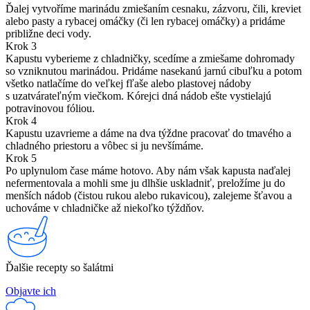
Ďalej vytvoříme marinádu zmiešaním cesnaku, zázvoru, čili, kreviet
alebo pasty a rybacej omáčky (či len rybacej omáčky) a pridáme
približne deci vody.
Krok 3
Kapustu vyberieme z chladničky, scedíme a zmiešame dohromady
so vzniknutou marinádou. Pridáme nasekanú jarnú cibuľku a potom
všetko natlačíme do veľkej fľaše alebo plastovej nádoby
s uzatvárateľným viečkom. Kórejci dná nádob ešte vystielajú
potravinovou fóliou.
Krok 4
Kapustu uzavrieme a dáme na dva týždne pracovať do tmavého a
chladného priestoru a vôbec si ju nevšímáme.
Krok 5
Po uplynulom čase máme hotovo. Aby nám však kapusta naďalej
nefermentovala a mohli sme ju dlhšie uskladniť, preložíme ju do
menších nádob (čistou rukou alebo rukavicou), zalejeme šťavou a
uchováme v chladničke až niekoľko týždňov.
Ďalšie recepty so šalátmi
Objavte ich