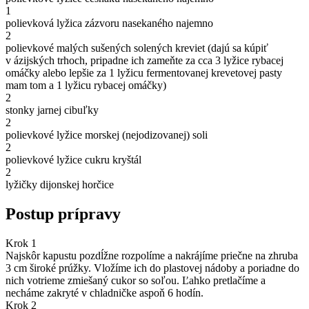
1
polievková lyžica zázvoru nasekaného najemno
2
polievkové malých sušených solených kreviet (dajú sa kúpiť
v ázijských trhoch, pripadne ich zameňte za cca 3 lyžice rybacej
omáčky alebo lepšie za 1 lyžicu fermentovanej krevetovej pasty
mam tom a 1 lyžicu rybacej omáčky)
2
stonky jarnej cibuľky
2
polievkové lyžice morskej (nejodizovanej) soli
2
polievkové lyžice cukru kryštál
2
lyžičky dijonskej horčice
Postup prípravy
Krok 1
Najskôr kapustu pozdĺžne rozpolíme a nakrájíme priečne na zhruba
3 cm široké prúžky. Vložíme ich do plastovej nádoby a poriadne do
nich votrieme zmiešaný cukor so soľou. Ľahko pretlačíme a
necháme zakryté v chladničke aspoň 6 hodín.
Krok 2