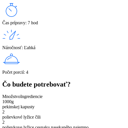
Čas prípravy
:
7 hod
Náročnosť
:
Ľahká
Počet porcií
:
4
Čo budete potrebovať?
Množstvo
Ingrediencie
1000
g
pekinskej kapusty
2
polievkové lyžice čili
2
polievkove lyžice cesnaku nasekaného najemno