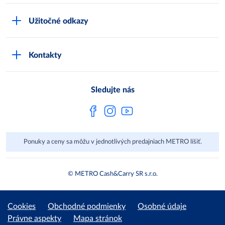
Čo je METRO
METRO platobná karta
Užitočné odkazy
Kariéra
Privátne značky
Bonusový program
Kvalita
Track & trace
Kontakty
Licencia na predaj liehu
Pre dodávateľov
Protrace
Najčastejšie otázky
Pre novinárov
Compliance
Sledujte nás
Spoločenská zodpovednosť
Metro AG
Ponuky a ceny sa môžu v jednotlivých predajniach METRO líšiť.
© METRO Cash&Carry SR s.r.o.
Cookies
Obchodné podmienky
Osobné údaje
Právne aspekty
Mapa stránok