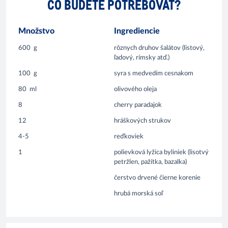
ČO BUDETE POTREBOVAŤ?
Množstvo
Ingrediencie
600
g
rôznych druhov šalátov (listový,
ľadový, rímsky atď.)
100
g
syra s medvedím cesnakom
80
ml
olivového oleja
8
cherry paradajok
12
hráškových strukov
4-5
reďkoviek
1
polievková lyžica byliniek (lisotvý
petržlen, pažítka, bazalka)
čerstvo drvené čierne korenie
hrubá morská soľ