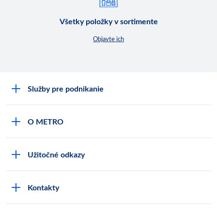
Všetky položky v sortimente
Objavte ich
Služby pre podnikanie
Môj obchod
O METRO
Karty bezpečnostných údajov
Čo je METRO
METRO platobná karta
Užitočné odkazy
Kariéra
Privátne značky
Bonusový program
Kvalita
Track & trace
Kontakty
Licencia na predaj liehu
Pre dodávateľov
Protrace
Najčastejšie otázky
Pre novinárov