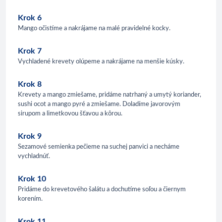
Krok 6
Mango očistíme a nakrájame na malé pravidelné kocky.
Krok 7
Vychladené krevety olúpeme a nakrájame na menšie kúsky.
Krok 8
Krevety a mango zmiešame, pridáme natrhaný a umytý koriander,
sushi ocot a mango pyré a zmiešame. Doladíme javorovým
sirupom a limetkovou šťavou a kôrou.
Krok 9
Sezamové semienka pečieme na suchej panvici a necháme
vychladnúť.
Krok 10
Pridáme do krevetového šalátu a dochutíme soľou a čiernym
korením.
Krok 11