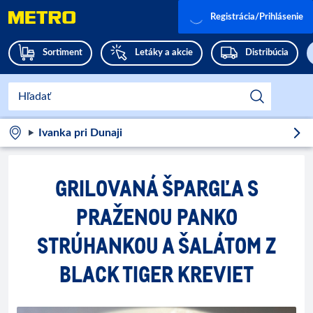
Registrácia/Prihlásenie
Sortiment
Letáky a akcie
Distribúcia
Ivanka pri Dunaji
GRILOVANÁ ŠPARGĽA S
PRAŽENOU PANKO
STRÚHANKOU A ŠALÁTOM Z
BLACK TIGER KREVIET