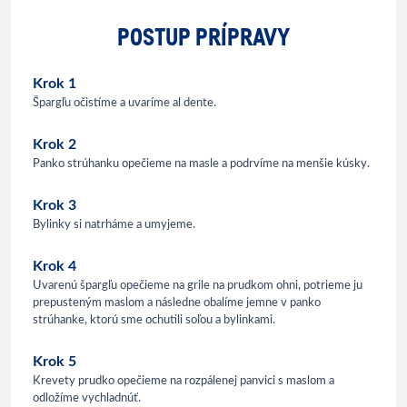
POSTUP PRÍPRAVY
Krok 1
Špargľu očistíme a uvaríme al dente.
Krok 2
Panko strúhanku opečieme na masle a podrvíme na menšie kúsky.
Krok 3
Bylinky si natrháme a umyjeme.
Krok 4
Uvarenú špargľu opečieme na grile na prudkom ohni, potrieme ju
prepusteným maslom a následne obalíme jemne v panko
strúhanke, ktorú sme ochutili soľou a bylinkami.
Krok 5
Krevety prudko opečieme na rozpálenej panvici s maslom a
odložíme vychladnúť.