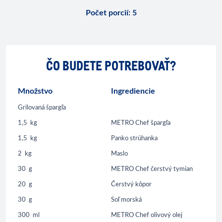
Počet porcií
:
5
ČO BUDETE POTREBOVAŤ?
Množstvo
Ingrediencie
Grilovaná špargľa
1,5
kg
METRO Chef špargľa
1,5
kg
Panko strúhanka
2
kg
Maslo
30
g
METRO Chef čerstvý tymian
20
g
Čerstvý kôpor
30
g
Soľ morská
300
ml
METRO Chef olivový olej