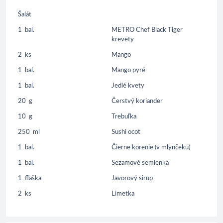
Šalát
1
bal.
METRO Chef Black Tiger
krevety
2
ks
Mango
1
bal.
Mango pyré
1
bal.
Jedlé kvety
20
g
Čerstvý koriander
10
g
Trebuľka
250
ml
Sushi ocot
1
bal.
Čierne korenie (v mlynčeku)
1
bal.
Sezamové semienka
1
fľaška
Javorový sirup
2
ks
Limetka