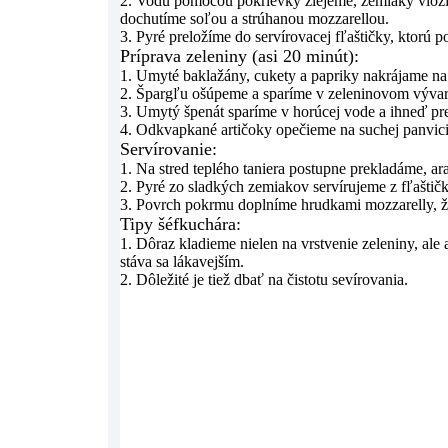
2. Vodu pomocou pokrievky zlejeme, zemiaky vloží
dochutíme soľou a strúhanou mozzarellou.
3. Pyré preložíme do servírovacej fľaštičky, ktorú
Príprava zeleniny (asi 20 minút):
1. Umyté baklažány, cukety a papriky nakrájame na 
2. Špargľu ošúpeme a sparíme v zeleninovom vývar
3. Umytý špenát sparíme v horúcej vode a ihneď pr
4. Odkvapkané artičoky opečieme na suchej panvici 
Servírovanie:
1. Na stred teplého taniera postupne prekladáme, a
2. Pyré zo sladkých zemiakov servírujeme z fľaštič
3. Povrch pokrmu doplníme hrudkami mozzarelly, že
Tipy šéfkuchára:
1. Dôraz kladieme nielen na vrstvenie zeleniny, ale
stáva sa lákavejším.
2. Dôležité je tiež dbať na čistotu sevírovania.