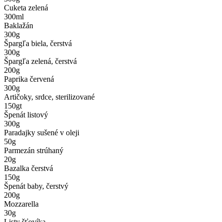
Cuketa zelená
300
ml
Baklažán
300
g
Špargľa biela, čerstvá
300
g
Špargľa zelená, čerstvá
200
g
Paprika červená
300
g
Artičoky, srdce, sterilizované
150
gt
Špenát listový
300
g
Paradajky sušené v oleji
50
g
Parmezán strúhaný
20
g
Bazalka čerstvá
150
g
Špenát baby, čerstvý
200
g
Mozzarella
30
g
Listy šťovíka