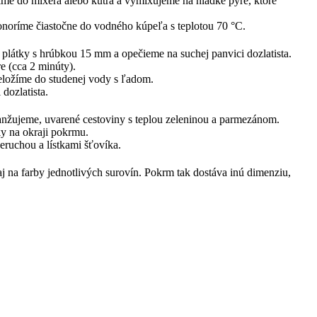
me do mixéra alebo kutra a vymixujeme na hladké pyré, ktoré
 ponoríme čiastočne do vodného kúpeľa s teplotou 70 °C.
plátky s hrúbkou 15 mm a opečieme na suchej panvici dozlatista.
e (cca 2 minúty).
eložíme do studenej vody s ľadom.
dozlatista.
ranžujeme, uvarené cestoviny s teplou zeleninou a parmezánom.
ky na okraji pokrmu.
ruchou a lístkami šťovíka.
 aj na farby jednotlivých surovín. Pokrm tak dostáva inú dimenziu,