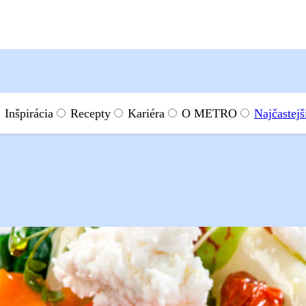
Inšpirácia
Recepty
Kariéra
O METRO
Najčastejš
iny so špargľou