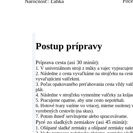
Poče
Náročnosť
:
Ľahká
Postup prípravy
Príprava cesta (asi 30 minút):
1. V univerzálnom stroji z múky a vajec vypracujem
2. Následne z cesta vyvaľkáme na strojčeku na cest
vyvaľujúcimi valčekmi.
3. Počas opakovaného preťahovania cesta vždy val
plát.
4. Následne v strojčeku vymeníme valčeky za krájac
5. Pracujeme opatrne, aby sme cesto nepotrhali.
6. Hotové tvary varíme vo vriacej, mierne osolenej 
vyrobených cestovín (na skus).
7. Potom ihneď servírujeme alebo spracovávame.
Pyré zo sladkých zemiakov (asi 45 minút):
1. Ošúpané sladké zemiaky a ošúpané zemiaky nakr