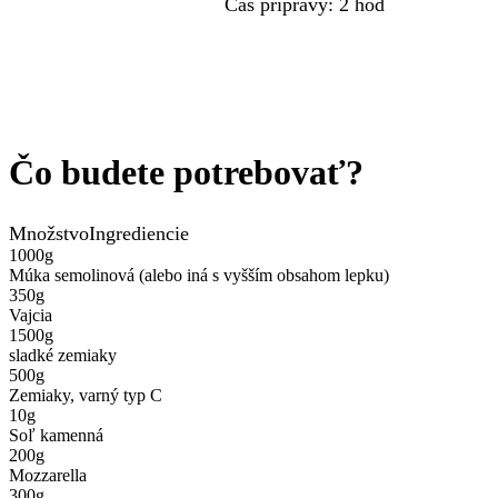
Čas prípravy
:
2 hod
Čo budete potrebovať?
Množstvo
Ingrediencie
1000
g
Múka semolinová (alebo iná s vyšším obsahom lepku)
350
g
Vajcia
1500
g
sladké zemiaky
500
g
Zemiaky, varný typ C
10
g
Soľ kamenná
200
g
Mozzarella
300
g