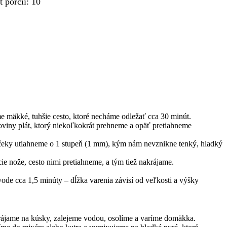
t porcií
:
10
e mäkké, tuhšie cesto, ktoré necháme odležať cca 30 minút.
oviny plát, ktorý niekoľkokrát prehneme a opäť pretiahneme
čeky utiahneme o 1 stupeň (1 mm), kým nám nevznikne tenký, hladký
ie nože, cesto nimi pretiahneme, a tým tiež nakrájame.
vode cca 1,5 minúty – dĺžka varenia závisí od veľkosti a výšky
ájame na kúsky, zalejeme vodou, osolíme a varíme domäkka.