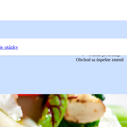
ie otázky
Ivanka pri Dunaji
Obchod sa úspešne zmenil