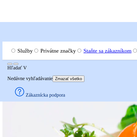
Menu
Hľadať
Služby
Privátne značky
Staňte sa zákazníkom
Hľadať
Hľadať
V
Recepty
Predjedlá
Zeleninové cestoviny so špargľou
Nedávne vyhľadávanie
Zmazať všetko
Zeleninové cestov
Zákaznícka podpora