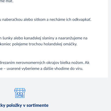
eme mať.
u naberačkou alebo sitkom a necháme ich odkvapkať.
 šunky alebo kanadskej slaniny a naaranžujeme na
akoniec polejeme trochou holandskej omáčky.
odrezaním nerovnomerných okrajov bielka nožom. Ak
ne – uvarené vyberieme a ďalšie vhodíme do víru.
ky položky v sortimente