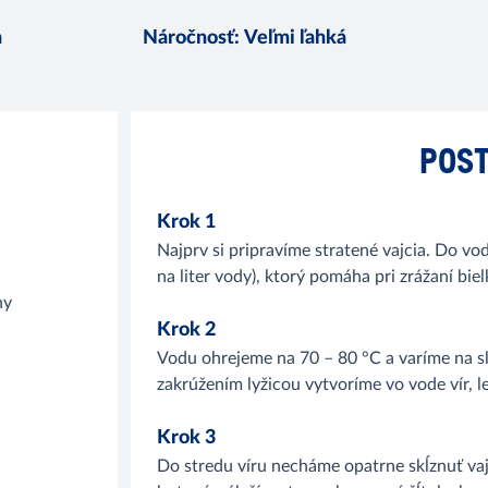
n
Náročnosť
:
Veľmi ľahká
POST
Krok 1
Najprv si pripravíme stratené vajcia. Do vo
na liter vody), ktorý pomáha pri zrážaní bie
ny
Krok 2
Vodu ohrejeme na 70 – 80 °C a varíme na s
zakrúžením lyžicou vytvoríme vo vode vír, le
Krok 3
Do stredu víru necháme opatrne skĺznuť vajc