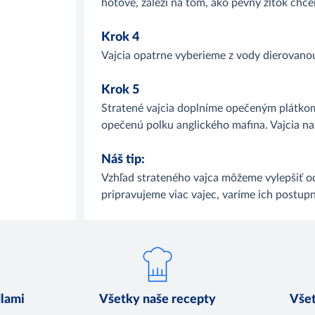
hotové, záleží na tom, ako pevný žĺtok chc
Krok 4
Vajcia opatrne vyberieme z vody dierovano
Krok 5
Stratené vajcia doplníme opečeným plátkom
opečenú polku anglického mafina. Vajcia n
Náš tip:
Vzhľad strateného vajca môžeme vylepšiť 
pripravujeme viac vajec, varíme ich postup
dlami
Všetky naše recepty
Všet