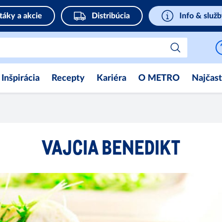
táky a akcie
Distribúcia
Info & služ
Inšpirácia
Recepty
Kariéra
O METRO
Najčast
VAJCIA BENEDIKT