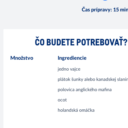
Čas prípravy
:
15 mi
ČO BUDETE POTREBOVAŤ?
Množstvo
Ingrediencie
jedno vajce
plátok šunky alebo kanadskej slani
polovica anglického mafina
ocot
holandská omáčka