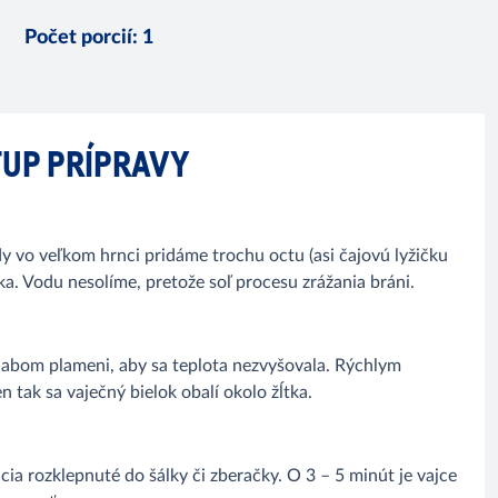
Počet porcií
:
1
UP PRÍPRAVY
dy vo veľkom hrnci pridáme trochu octu (asi čajovú lyžičku
lka. Vodu nesolíme, pretože soľ procesu zrážania bráni.
labom plameni, aby sa teplota nezvyšovala. Rýchlym
n tak sa vaječný bielok obalí okolo žĺtka.
ia rozklepnuté do šálky či zberačky. O 3 – 5 minút je vajce