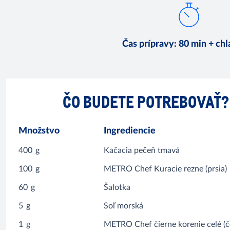
Čas prípravy
:
80 min + ch
ČO BUDETE POTREBOVAŤ?
Množstvo
Ingrediencie
400
g
Kačacia pečeň tmavá
100
g
METRO Chef Kuracie rezne (prsia)
60
g
Šalotka
5
g
Soľ morská
1
g
METRO Chef čierne korenie celé (č