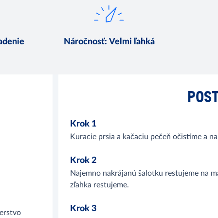
ladenie
Náročnosť
:
Velmi ľahká
POST
Krok 1
Kuracie prsia a kačaciu pečeň očistíme a n
Krok 2
Najemno nakrájanú šalotku restujeme na ma
zľahka restujeme.
Krok 3
erstvo