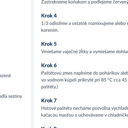
Zastrekneme koňakom a podlejeme červený
Krok 4
1/3 odložíme a ostatok rozmixujeme alebo
korením.
Krok 5
Vmiešame vaječné žĺtky a vymiešame dohla
Krok 6
Paštétovú zmes naplníme do pohárikov aleb
azené
vo vodnom kúpeli prikryté pri 85 °C cca 45 
paštéty.)
dľa sezóny
Krok 7
Hotové paštéty necháme pozvoľna vychladn
kačacou masťou a uchovávame v chladničk