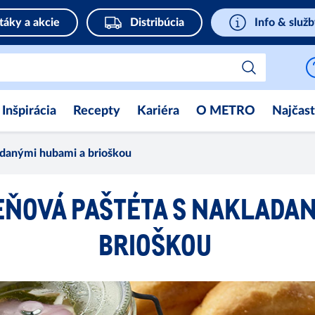
táky a akcie
Distribúcia
Info & služ
Inšpirácia
Recepty
Kariéra
O METRO
Najčast
adanými hubami a brioškou
EŇOVÁ PAŠTÉTA S NAKLADAN
BRIOŠKOU