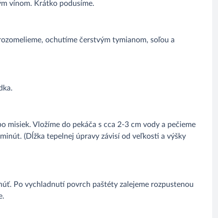
m vínom. Krátko podusíme.
 rozomelieme, ochutíme čerstvým tymianom, soľou a
dka.
o misiek. Vložíme do pekáča s cca 2-3 cm vody a pečieme
minút. (Dĺžka tepelnej úpravy závisí od veľkosti a výšky
úť. Po vychladnutí povrch paštéty zalejeme rozpustenou
e.