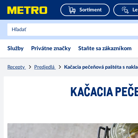
Sortiment
Le
Služby
Privátne značky
Staňte sa zákazníkom
Recepty
Predjedlá
Kačacia pečeňová paštéta s nakl
KAČACIA PEČ