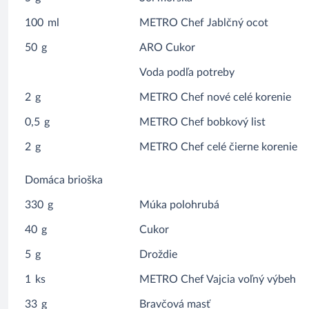
100
ml
METRO Chef Jablčný ocot
50
g
ARO Cukor
Voda podľa potreby
2
g
METRO Chef nové celé korenie
0,5
g
METRO Chef bobkový list
2
g
METRO Chef celé čierne korenie
Domáca brioška
330
g
Múka polohrubá
40
g
Cukor
5
g
Droždie
1
ks
METRO Chef Vajcia voľný výbeh
33
g
Bravčová masť