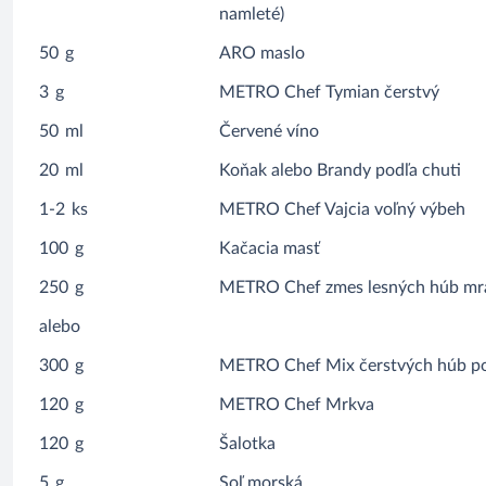
namleté)
50
g
ARO maslo
3
g
METRO Chef Tymian čerstvý
50
ml
Červené víno
20
ml
Koňak alebo Brandy podľa chuti
1-2
ks
METRO Chef Vajcia voľný výbeh
100
g
Kačacia masť
250
g
METRO Chef zmes lesných húb mr
alebo
300
g
METRO Chef Mix čerstvých húb po
120
g
METRO Chef Mrkva
120
g
Šalotka
5
g
Soľ morská