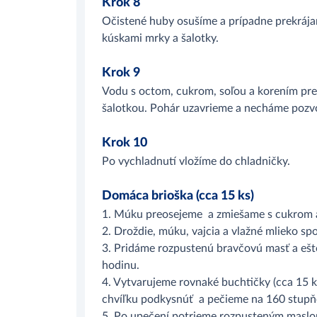
Krok 8
Očistené huby osušíme a prípadne prekrája
kúskami mrky a šalotky.
Krok 9
Vodu s octom, cukrom, soľou a korením pre
šalotkou. Pohár uzavrieme a necháme pozv
Krok 10
Po vychladnutí vložíme do chladničky.
Domáca brioška (cca 15 ks)
1. Múku preosejeme a zmiešame s cukrom a
2. Droždie, múku, vajcia a vlažné mlieko s
3. Pridáme rozpustenú bravčovú masť a eš
hodinu.
4. Vytvarujeme rovnaké buchtičky (cca 15 k
chvíľku podkysnúť a pečieme na 160 stupňo
5. Po upečení potrieme rozpusteným maslo