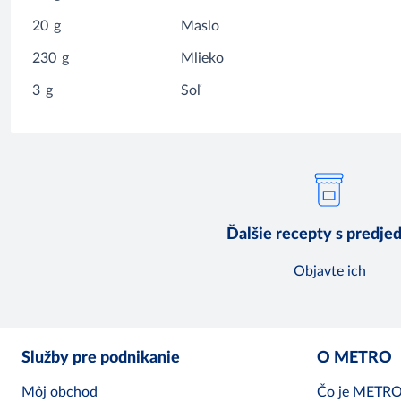
20
g
Maslo
230
g
Mlieko
3
g
Soľ
Ďalšie recepty s predje
Objavte ich
Služby pre podnikanie
O METRO
Môj obchod
Čo je METR