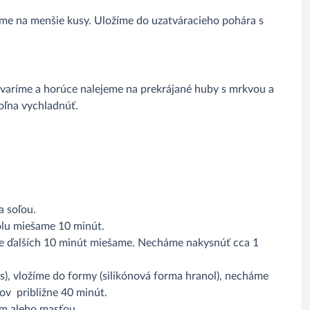
me na menšie kusy. Uložíme do uzatváracieho pohára s
varíme a horúce nalejeme na prekrájané huby s mrkvou a
oľna vychladnúť.
 soľou.
polu miešame 10 minút.
te ďalších 10 minút miešame. Necháme nakysnúť cca 1
s), vložíme do formy (silikónová forma hranol), necháme
v približne 40 minút.
m alebo masťou.