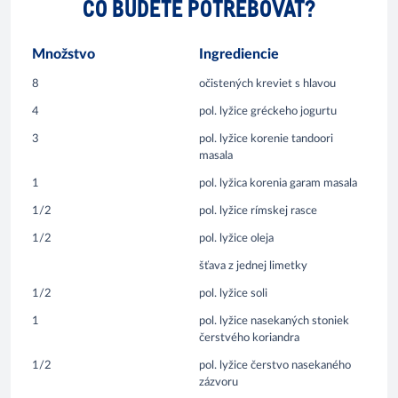
ČO BUDETE POTREBOVAŤ?
Množstvo
Ingrediencie
8
očistených kreviet s hlavou
4
pol. lyžice gréckeho jogurtu
3
pol. lyžice korenie tandoori
masala
1
pol. lyžica korenia garam masala
1/2
pol. lyžice rímskej rasce
1/2
pol. lyžice oleja
šťava z jednej limetky
1/2
pol. lyžice soli
1
pol. lyžice nasekaných stoniek
čerstvého koriandra
1/2
pol. lyžice čerstvo nasekaného
zázvoru