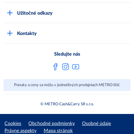
Čo je METRO
METRO platobná karta
Užitočné odkazy
Kariéra
Privátne značky
Bonusový program
Kvalita
Track & trace
Kontakty
Licencia na predaj liehu
Pre dodávateľov
Protrace
Najčastejšie otázky
Pre novinárov
Compliance
Sledujte nás
Spoločenská zodpovednosť
Metro AG
Ponuky a ceny sa môžu v jednotlivých predajniach METRO líšiť.
© METRO Cash&Carry SR s.r.o.
Cookies
Obchodné podmienky
Osobné údaje
Právne aspekty
Mapa stránok