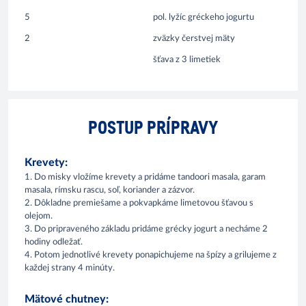
5
pol. lyžíc gréckeho jogurtu
2
zväzky čerstvej mäty
šťava z 3 limetiek
POSTUP PRÍPRAVY
Krevety:
1. Do misky vložíme krevety a pridáme tandoori masala, garam
masala, rímsku rascu, soľ, koriander a zázvor.
2. Dôkladne premiešame a pokvapkáme limetovou šťavou s
olejom.
3. Do pripraveného základu pridáme grécky jogurt a necháme 2
hodiny odležať.
4. Potom jednotlivé krevety ponapichujeme na špízy a grilujeme z
každej strany 4 minúty.
Mätové chutney: