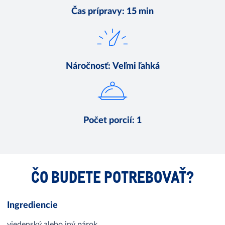
Čas prípravy
:
15 min
Náročnosť
:
Veľmi ľahká
Počet porcií
:
1
ČO BUDETE POTREBOVAŤ?
Ingrediencie
viedenský alebo iný párok