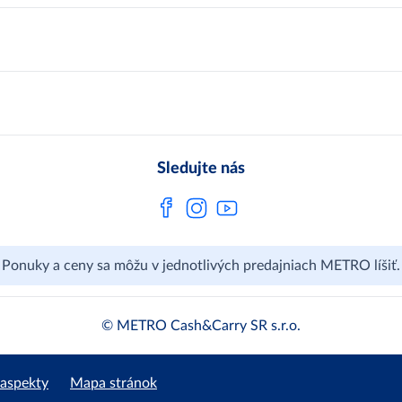
Čo je METRO
METRO platobná karta
Kariéra
Privátne značky
Bonusový program
Kvalita
Track & trace
Licencia na predaj liehu
Pre dodávateľov
Protrace
Najčastejšie otázky
Pre novinárov
Compliance
Sledujte nás
Spoločenská zodpovednosť
Metro AG
Ponuky a ceny sa môžu v jednotlivých predajniach METRO líšiť.
© METRO Cash&Carry SR s.r.o.
 aspekty
Mapa stránok