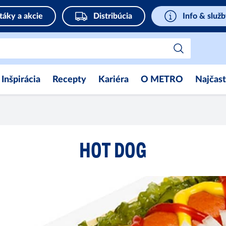
táky a akcie
Distribúcia
Info & služ
Inšpirácia
Recepty
Kariéra
O METRO
Najčast
HOT DOG