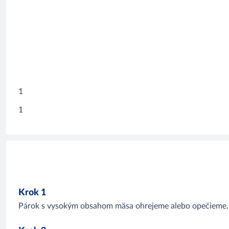
1
1
Krok 1
Párok s vysokým obsahom mäsa ohrejeme alebo opečieme.