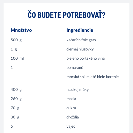
ČO BUDETE POTREBOVAŤ?
Množstvo
Ingrediencie
500
g
kačacích foie gras
1
g
čiernej hľuzovky
100
ml
bieleho portského vína
1
pomaranč
morská soľ, mleté biele korenie
400
g
hladkej múky
260
g
masla
70
g
cukru
30
g
droždia
5
vajec