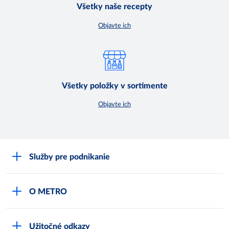
Všetky naše recepty
Objavte ich
Všetky položky v sortimente
Objavte ich
Služby pre podnikanie
Môj obchod
O METRO
Karty bezpečnostných údajov
Čo je METRO
METRO platobná karta
Užitočné odkazy