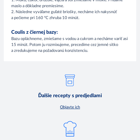
1. Múku, cukor, droždie, vajcia a soľ zmiešame v miske. Pridáme
maslo a dôkladne premiesime.
2. Následne vyváľame guľaté briošky, necháme ich nakysnúť
a pečieme pri 160 °C zhruba 10 minút.
Coulis z čiernej bazy:
Bazu opláchneme, zmiešame s vodou a cukrom a necháme variť asi
15 minút. Potom ju rozmixujeme, precedíme cez jemné sitko
a zredukujeme na požadovanú konzistenciu.
Ďalšie recepty s predjedlami
Objavte ich