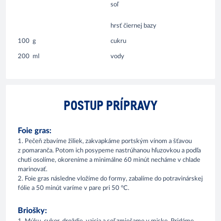
soľ
hrsť čiernej bazy
100
g
cukru
200
ml
vody
POSTUP PRÍPRAVY
Foie gras:
1. Pečeň zbavíme žiliek, zakvapkáme portským vínom a šťavou
z pomaranča. Potom ich posypeme nastrúhanou hľuzovkou a podľa
chuti osolíme, okoreníme a minimálne 60 minút necháme v chlade
marinovať.
2. Foie gras následne vložíme do formy, zabalíme do potravinárskej
fólie a 50 minút varíme v pare pri 50 °C.
Briošky: