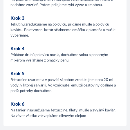
necháme zovrieť. Potom prilejeme rybí vývar a smotanu.
Krok 3
Tekutinu zredukujeme na polovicu, pridáme mušle a polovicu
kaviáru. Po otvorení lastúr stiahneme omáčku z plameňa a mušle
vyberieme.
Krok 4
Pridáme druhú polovicu masla, dochutíme soľou a ponorným
mixérom vyšľaháme z omáčky penu.
Krok 5
Fettuccine uvaríme a v panvici si potom zredukujeme cca 20 ml
vody, v ktorej sa varili. Vo vzniknutej emulzii cestoviny obalíme a
podľa potreby dochutíme.
Krok 6
Na tanieri naaranžujeme fettuccine, filety, mušle a zvyšný kaviár.
Na záver všetko zakvapkáme olivovým olejom