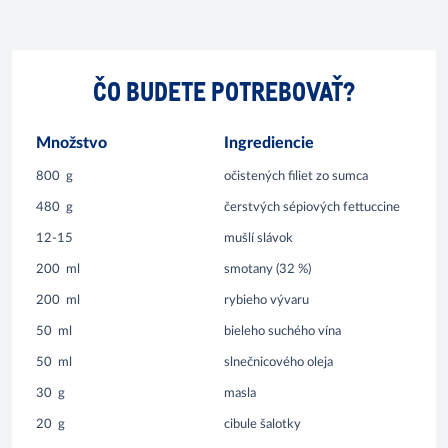
ČO BUDETE POTREBOVAŤ?
Množstvo
Ingrediencie
800
g
očistených filiet zo sumca
480
g
čerstvých sépiových fettuccine
12-15
mušlí slávok
200
ml
smotany (32 %)
200
ml
rybieho vývaru
50
ml
bieleho suchého vína
50
ml
slnečnicového oleja
30
g
masla
20
g
cibule šalotky