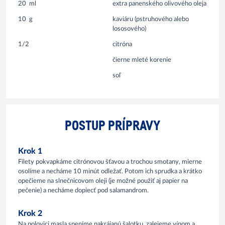
20
ml
extra panenského olivového oleja
10
g
kaviáru (pstruhového alebo
lososového)
1/2
citróna
čierne mleté korenie
soľ
POSTUP PRÍPRAVY
Krok 1
Filety pokvapkáme citrónovou šťavou a trochou smotany, mierne
osolíme a necháme 10 minút odležať. Potom ich sprudka a krátko
opečieme na slnečnicovom oleji (je možné použiť aj papier na
pečenie) a necháme dopiecť pod salamandrom.
Krok 2
Na polovici masla speníme nakrájanú šalotku, zalejeme vínom a