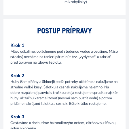
mikrobylinky)
POSTUP PRÍPRAVY
Krok 1
Mäso odbalíme, opláchneme pod studenou vodou a osušíme. Mäso
(steaky) necháme na tanieri pár minút tzv. „vydýchať“ a zahriať
pred úpravou na izbovú teplotu.
Krok 2
Huby (šampiňóny a Shimeji) podľa potreby očistíme a nakrájame na
stredne veľké kusy. Šalotku a cesnak nakrájame najemno. Na
dobre rozpálenej panvici s troškou oleja restujeme sprudka najskôr
huby, až začnú karamelizovať (nesmú nám pustiť vodu) a potom
pridáme nakrájanú šalotku a cesnak. Ešte krátko restujeme.
Krok 3
Odstavíme a dochutíme balzamikovým octom, citrónovou šťavou,
soľou a korením.