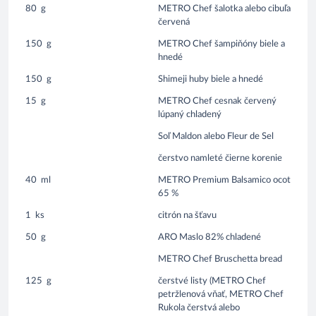
80
g
METRO Chef šalotka alebo cibuľa
červená
150
g
METRO Chef šampiňóny biele a
hnedé
150
g
Shimeji huby biele a hnedé
15
g
METRO Chef cesnak červený
lúpaný chladený
Soľ Maldon alebo Fleur de Sel
čerstvo namleté čierne korenie
40
ml
METRO Premium Balsamico ocot
65 %
1
ks
citrón na šťavu
50
g
ARO Maslo 82% chladené
METRO Chef Bruschetta bread
125
g
čerstvé listy (METRO Chef
petržlenová vňať, METRO Chef
Rukola čerstvá alebo