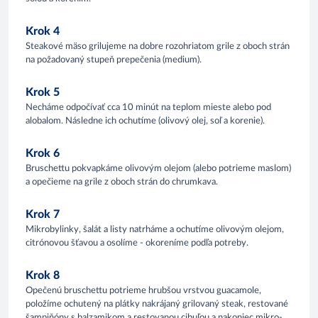
Krok 4
Steakové mäso grilujeme na dobre rozohriatom grile z oboch strán
na požadovaný stupeň prepečenia (medium).
Krok 5
Necháme odpočívať cca 10 minút na teplom mieste alebo pod
alobalom. Následne ich ochutíme (olivový olej, soľ a korenie).
Krok 6
Bruschettu pokvapkáme olivovým olejom (alebo potrieme maslom)
a opečieme na grile z oboch strán do chrumkava.
Krok 7
Mikrobylinky, šalát a listy natrháme a ochutíme olivovým olejom,
citrónovou šťavou a osolíme - okoreníme podľa potreby.
Krok 8
Opečenú bruschettu potrieme hrubšou vrstvou guacamole,
položíme ochutený na plátky nakrájaný grilovaný steak, restované
šampiňóny s balzamikom a restovanou cibuľou a nakoniec mikro-