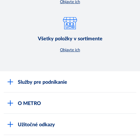
Objavte ich
Všetky položky v sortimente
Objavte ich
Služby pre podnikanie
Môj obchod
O METRO
Karty bezpečnostných údajov
Čo je METRO
METRO platobná karta
Užitočné odkazy
Kariéra
Privátne značky