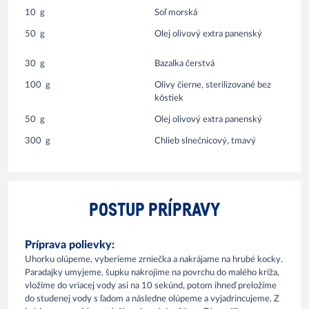
10
g
Soľ morská
50
g
Olej olivový extra panenský
30
g
Bazalka čerstvá
100
g
Olivy čierne, sterilizované bez
kôstiek
50
g
Olej olivový extra panenský
300
g
Chlieb slnečnicový, tmavý
POSTUP PRÍPRAVY
Príprava polievky:
Uhorku olúpeme, vyberieme zrniečka a nakrájame na hrubé kocky.
Paradajky umyjeme, šupku nakrojíme na povrchu do malého kríža,
vložíme do vriacej vody asi na 10 sekúnd, potom ihneď preložíme
do studenej vody s ľadom a následne olúpeme a vyjadrincujeme. Z