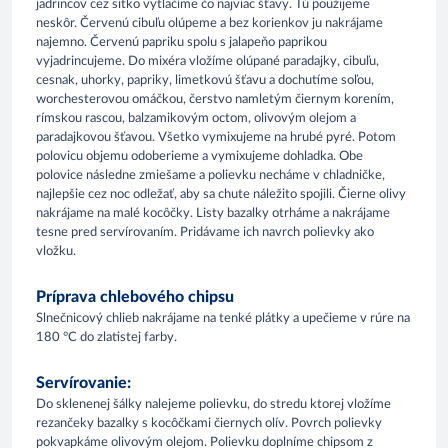
jadrincov cez sitko vytlačíme čo najviac šťavy. Tú použijeme
neskôr. Červenú cibuľu olúpeme a bez korienkov ju nakrájame
najemno. Červenú papriku spolu s jalapeňo paprikou
vyjadrincujeme. Do mixéra vložíme olúpané paradajky, cibuľu,
cesnak, uhorky, papriky, limetkovú šťavu a dochutíme soľou,
worchesterovou omáčkou, čerstvo namletým čiernym korením,
rímskou rascou, balzamikovým octom, olivovým olejom a
paradajkovou šťavou. Všetko vymixujeme na hrubé pyré. Potom
polovicu objemu odoberieme a vymixujeme dohladka. Obe
polovice následne zmiešame a polievku necháme v chladničke,
najlepšie cez noc odležať, aby sa chute náležito spojili. Čierne olivy
nakrájame na malé kocôčky. Listy bazalky otrháme a nakrájame
tesne pred servírovaním. Pridávame ich navrch polievky ako
vložku.
Príprava chlebového chipsu
Slnečnicový chlieb nakrájame na tenké plátky a upečieme v rúre na
180 °C do zlatistej farby.
Servírovanie:
Do sklenenej šálky nalejeme polievku, do stredu ktorej vložíme
rezančeky bazalky s kocôčkami čiernych olív. Povrch polievky
pokvapkáme olivovým olejom. Polievku doplníme chipsom z