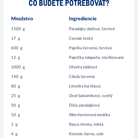
ČO BUDETE POTREBOVAŤ?
Množstvo
Ingrediencie
1500
g
Paradajky datľové, čerstvé
17
g
Cesnak český
600
g
Paprika červená, čerstvá
12
g
Paprička Jalapeňo, sterilizovaná
1000
g
Uhorka šalátová
140
g
Cibuľa červená
80
g
Limetka (na šťavu)
25
g
Ocot balzamikový, svetlý
50
g
Džús paradajkový
10
g
Worchesterová omáčka
1
g
Rasca rímska, mletá
4
g
Korenie čierne, celé