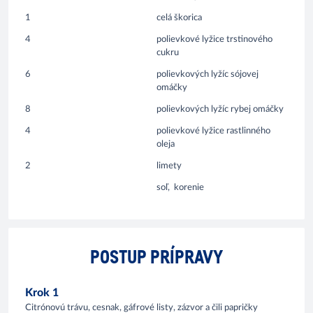
1
celá škorica
4
polievkové lyžice trstinového
cukru
6
polievkových lyžíc sójovej
omáčky
8
polievkových lyžíc rybej omáčky
4
polievkové lyžice rastlinného
oleja
2
limety
soľ, korenie
POSTUP PRÍPRAVY
Krok 1
Citrónovú trávu, cesnak, gáfrové listy, zázvor a čili papričky