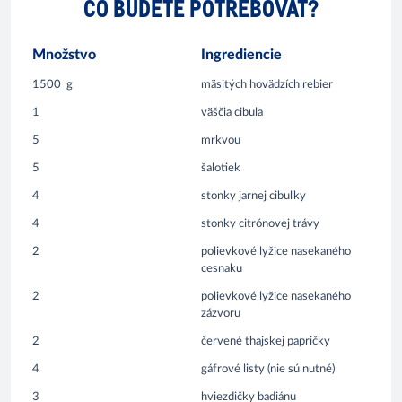
ČO BUDETE POTREBOVAŤ?
Množstvo
Ingrediencie
1500
g
mäsitých hovädzích rebier
1
väščia cibuľa
5
mrkvou
5
šalotiek
4
stonky jarnej cibuľky
4
stonky citrónovej trávy
2
polievkové lyžice nasekaného
cesnaku
2
polievkové lyžice nasekaného
zázvoru
2
červené thajskej papričky
4
gáfrové listy (nie sú nutné)
3
hviezdičky badiánu