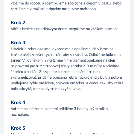
vložíme do robotu a rozmixujeme spoločne s olejom v pastu, alebo
roztlčieme v mažiari, prípadne nasekáme nadrobno.
Krok 2
Väčšia hrniec s nepriľnavým dnom rozpálime na väčšom plameni.
Krok 3
Hovädzie rebrá osolíme, okoreníme a opečieme ich v hrnci na
troške oleja zo všetkých strán, aby sa zatiahla. Odložíme bokom na
tanier. V rovnakom hrnci (zmiernime plameň) opekáme na oleji
pripravenú pastu z citrónovej trávy zhruba 2-3 minúty a pridáme
škoricu a badián. Zasypeme cukrom, necháme trochu
skaramelizovať, pridáme opečená rebrá, rozkrojenú cibuľu a potom
podlejeme rybie omáčkou, sójovou omáčkou a vodou tak, aby rebrá
bola zakrytá, ale z vody trochu vyčnievala.
Krok 4
Vaříme na miernom plameni približne 3 hodiny, kým mäso
nezmäkne.
Krok 5