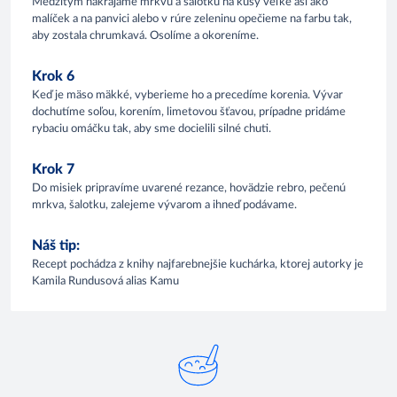
Medzitým nakrájame mrkvu a šalotku na kusy veľké asi ako
malíček a na panvici alebo v rúre zeleninu opečieme na farbu tak,
aby zostala chrumkavá. Osolíme a okoreníme.
Krok 6
Keď je mäso mäkké, vyberieme ho a precedíme korenia. Vývar
dochutíme soľou, korením, limetovou šťavou, prípadne pridáme
rybaciu omáčku tak, aby sme docielili silné chuti.
Krok 7
Do misiek pripravíme uvarené rezance, hovädzie rebro, pečenú
mrkva, šalotku, zalejeme vývarom a ihneď podávame.
Náš tip:
Recept pochádza z knihy najfarebnejšie kuchárka, ktorej autorky je
Kamila Rundusová alias Kamu