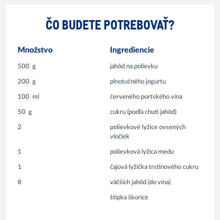
ČO BUDETE POTREBOVAŤ?
Množstvo
Ingrediencie
500
g
jahôd na polievku
200
g
plnotučného jogurtu
100
ml
červeného portského vína
50
g
cukru (podľa chuti jahôd)
2
polievkové lyžice ovsených
vločiek
1
polievková lyžica medu
1
čajová lyžička trstinového cukru
8
väčších jahôd (do vína)
štipka škorice