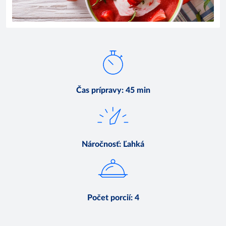
Čas prípravy
:
45 min
Náročnosť
:
Ľahká
Počet porcií
:
4