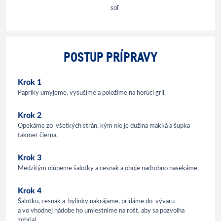
soľ
POSTUP PRÍPRAVY
Krok 1
Papriky umyjeme, vysušíme a položíme na horúci gril.
Krok 2
Opekáme zo všetkých strán, kým nie je dužina mäkká a šupka
takmer čierna.
Krok 3
Medzitým olúpeme šalotky a cesnak a oboje nadrobno nasekáme.
Krok 4
Šalotku, cesnak a bylinky nakrájame, pridáme do vývaru
a vo vhodnej nádobe ho umiestnime na rošt, aby sa pozvoľna
zohrial.