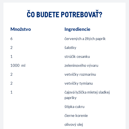
ČO BUDETE POTREBOVAŤ?
Množstvo
Ingrediencie
6
červených a žltých paprík
2
šalotky
1
strúčik cesanku
1000
ml
zeleninového vývaru
2
vetvičky rozmarínu
2
vetvičky tymianu
1
čajová lyžička mletej sladkej
papriky
štipka cukru
čierne korenie
olivový olej