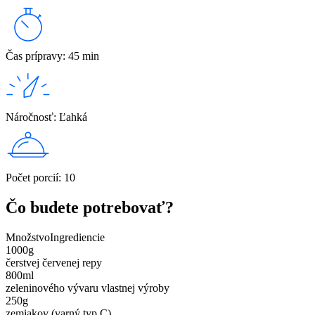
Čas prípravy
:
45 min
Náročnosť
:
Ľahká
Počet porcií
:
10
Čo budete potrebovať?
Množstvo
Ingrediencie
1000
g
čerstvej červenej repy
800
ml
zeleninového vývaru vlastnej výroby
250
g
zemiakov (varný typ C)