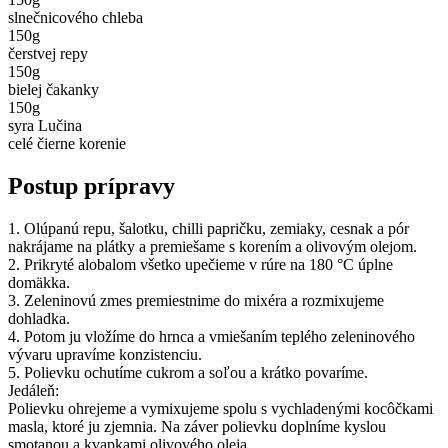
slnečnicového chleba
150
g
čerstvej repy
150
g
bielej čakanky
150
g
syra Lučina
celé čierne korenie
Postup prípravy
1. Olúpanú repu, šalotku, chilli papričku, zemiaky, cesnak a pór
nakrájame na plátky a premiešame s korením a olivovým olejom.
2. Prikryté alobalom všetko upečieme v rúre na 180 °C úplne
domäkka.
3. Zeleninovú zmes premiestnime do mixéra a rozmixujeme
dohladka.
4. Potom ju vložíme do hrnca a vmiešaním teplého zeleninového
vývaru upravíme konzistenciu.
5. Polievku ochutíme cukrom a soľou a krátko povaríme.
Jedáleň:
Polievku ohrejeme a vymixujeme spolu s vychladenými kocôčkami
masla, ktoré ju zjemnia. Na záver polievku doplníme kyslou
smotanou a kvapkami olivového oleja.