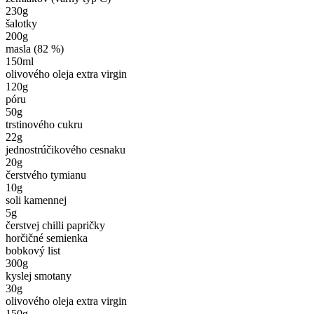
230
g
šalotky
200
g
masla (82 %)
150
ml
olivového oleja extra virgin
120
g
póru
50
g
trstinového cukru
22
g
jednostrúčikového cesnaku
20
g
čerstvého tymianu
10
g
soli kamennej
5
g
čerstvej chilli papričky
horčičné semienka
bobkový list
300
g
kyslej smotany
30
g
olivového oleja extra virgin
150
g