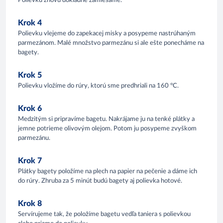
Polievku znovu dôkladne zamiešame.
Krok 4
Polievku vlejeme do zapekacej misky a posypeme nastrúhaným
parmezánom. Malé množstvo parmezánu si ale ešte ponecháme na
bagety.
Krok 5
Polievku vložíme do rúry, ktorú sme predhriali na 160 °C.
Krok 6
Medzitým si pripravíme bagetu. Nakrájame ju na tenké plátky a
jemne potrieme olivovým olejom. Potom ju posypeme zvyškom
parmezánu.
Krok 7
Plátky bagety položíme na plech na papier na pečenie a dáme ich
do rúry. Zhruba za 5 minút budú bagety aj polievka hotové.
Krok 8
Servírujeme tak, že položíme bagetu vedľa taniera s polievkou