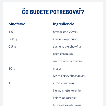
ČO BUDETE POTREBOVAŤ?
Množstvo
Ingrediencie
1,5
l
hovädzieho vývaru
500
g
španielskej cibule
0,5
g
suchého bieleho vína
pšeničná múka
nastrúhaný parmezán
30
g
masla
lyžica čerstvého tymianu
1
strúčik cesnaku
čierne mleté korenie
kajenské korenie
3
lyžice olivového oleja