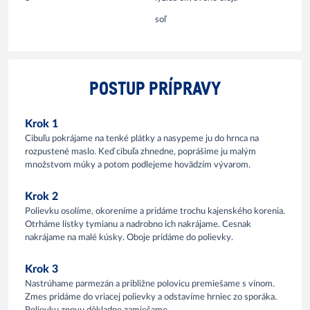
soľ
POSTUP PRÍPRAVY
Krok 1
Cibuľu pokrájame na tenké plátky a nasypeme ju do hrnca na
rozpustené maslo. Keď cibuľa zhnedne, poprášime ju malým
množstvom múky a potom podlejeme hovädzím vývarom.
Krok 2
Polievku osolíme, okoreníme a pridáme trochu kajenského korenia.
Otrháme lístky tymianu a nadrobno ich nakrájame. Cesnak
nakrájame na malé kúsky. Oboje pridáme do polievky.
Krok 3
Nastrúhame parmezán a približne polovicu premiešame s vínom.
Zmes pridáme do vriacej polievky a odstavíme hrniec zo sporáka.