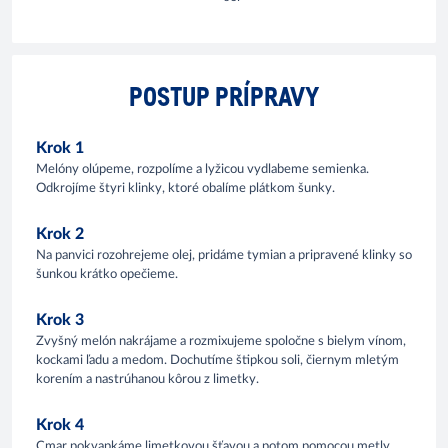
POSTUP PRÍPRAVY
Krok 1
Melóny olúpeme, rozpolíme a lyžicou vydlabeme semienka.
Odkrojíme štyri klinky, ktoré obalíme plátkom šunky.
Krok 2
Na panvici rozohrejeme olej, pridáme tymian a pripravené klinky so
šunkou krátko opečieme.
Krok 3
Zvyšný melón nakrájame a rozmixujeme spoločne s bielym vínom,
kockami ľadu a medom. Dochutíme štipkou soli, čiernym mletým
korením a nastrúhanou kôrou z limetky.
Krok 4
Cmar pokvapkáme limetkovou šťavou a potom pomocou metly