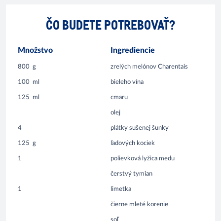
ČO BUDETE POTREBOVAŤ?
Množstvo
Ingrediencie
800
g
zrelých melónov Charentais
100
ml
bieleho vína
125
ml
cmaru
olej
4
plátky sušenej šunky
125
g
ľadových kociek
1
polievková lyžica medu
čerstvý tymian
1
limetka
čierne mleté korenie
soľ