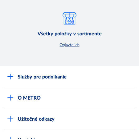
Všetky položky v sortimente
Objavte ich
Služby pre podnikanie
Môj obchod
O METRO
Karty bezpečnostných údajov
Čo je METRO
METRO platobná karta
Užitočné odkazy
Kariéra
Privátne značky
Bonusový program
Kvalita
Track & trace