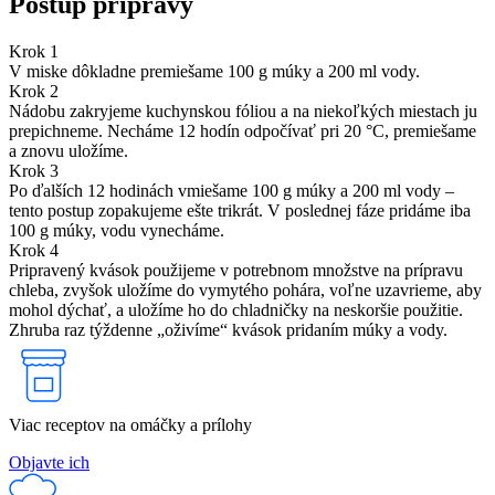
Postup prípravy
Krok 1
V miske dôkladne premiešame 100 g múky a 200 ml vody.
Krok 2
Nádobu zakryjeme kuchynskou fóliou a na niekoľkých miestach ju
prepichneme. Necháme 12 hodín odpočívať pri 20 °C, premiešame
a znovu uložíme.
Krok 3
Po ďalších 12 hodinách vmiešame 100 g múky a 200 ml vody –
tento postup zopakujeme ešte trikrát. V poslednej fáze pridáme iba
100 g múky, vodu vynecháme.
Krok 4
Pripravený kvások použijeme v potrebnom množstve na prípravu
chleba, zvyšok uložíme do vymytého pohára, voľne uzavrieme, aby
mohol dýchať, a uložíme ho do chladničky na neskoršie použitie.
Zhruba raz týždenne „oživíme“ kvások pridaním múky a vody.
Viac receptov na omáčky a prílohy
Objavte ich