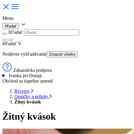
Menu
Hľadať
Hľadať
Hľadať
V
Nedávne vyhľadávanie
Zmazať všetko
Zákaznícka podpora
Ivanka pri Dunaji
Obchod sa úspešne zmenil
Recepty
Omáčky a prílohy
Žitný kvások
Žitný kvások