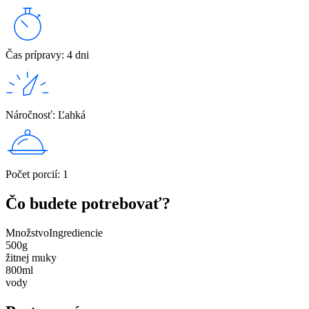
Čas prípravy
:
4 dni
Náročnosť
:
Ľahká
Počet porcií
:
1
Čo budete potrebovať?
Množstvo
Ingrediencie
500
g
žitnej muky
800
ml
vody