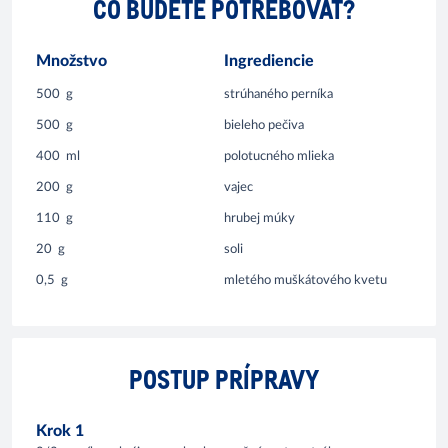
ČO BUDETE POTREBOVAŤ?
Množstvo
Ingrediencie
500
g
strúhaného perníka
500
g
bieleho pečiva
400
ml
polotucného mlieka
200
g
vajec
110
g
hrubej múky
20
g
soli
0,5
g
mletého muškátového kvetu
POSTUP PRÍPRAVY
Krok 1