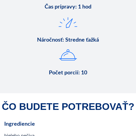
Čas prípravy
:
1 hod
Náročnosť
:
Stredne ťažká
Počet porcií
:
10
ČO BUDETE POTREBOVAŤ?
Ingrediencie
bieleho pečiva