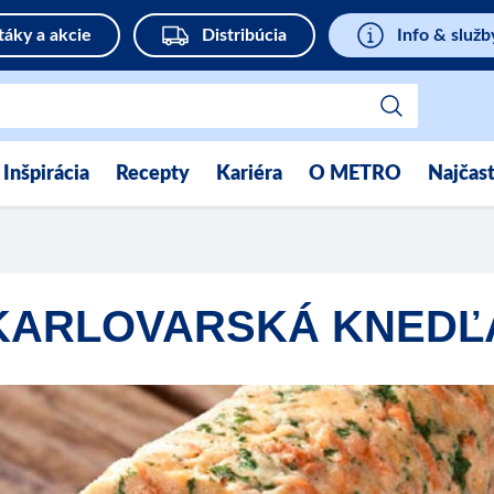
táky a akcie
Distribúcia
Info & služb
Inšpirácia
Recepty
Kariéra
O METRO
Najčast
KARLOVARSKÁ KNEDĽ