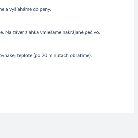
íme a vyšľaháme do peny.
é. Na záver zľahka vmiešame nakrájané pečivo.
rovnakej teplote (po 20 minútach obrátime).