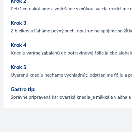
Krok 2
Petržlen nakrájame a zmiešame s múkou, vajcia rozdelíme n
Krok 3
Z bielkov ušľaháme pevný sneh, opatrne ho spojíme so žĺt
Krok 4
Knedľu varíme zabalenú do potravinovej fólie (alebo alobal
Krok 5
Uvarenú knedľu necháme vychladnúť, odstránime fóliu a p
Gastro tip:
Správne pripravená karlovarská knedľa je mäkká a vláčna a