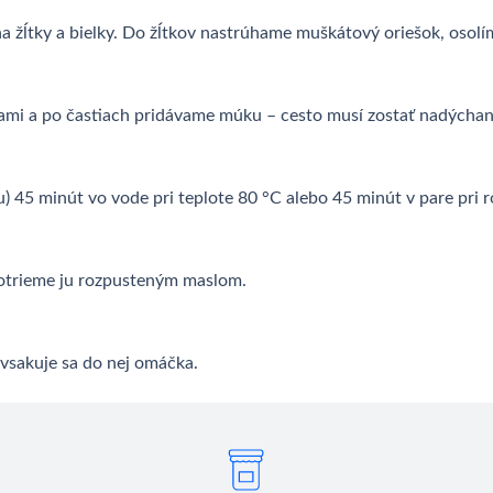
a žĺtky a bielky. Do žĺtkov nastrúhame muškátový oriešok, osol
kami a po častiach pridávame múku – cesto musí zostať nadýchan
u) 45 minút vo vode pri teplote 80 °C alebo 45 minút v pare pri 
otrieme ju rozpusteným maslom.
 vsakuje sa do nej omáčka.