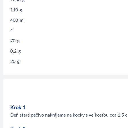
110
g
400
ml
4
70
g
0,2
g
20
g
Krok 1
Deň staré pečivo nakrájame na kocky s veľkosťou cca 1,5 