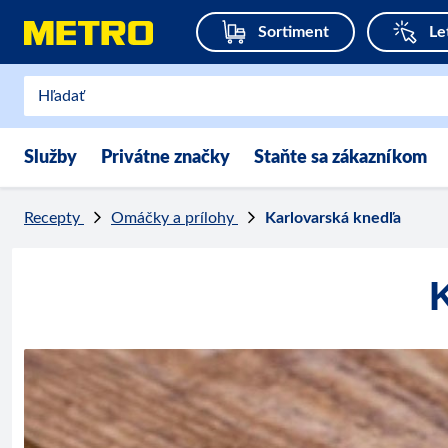
Sortiment
Le
Služby
Privátne značky
Staňte sa zákazníkom
Recepty
Omáčky a prílohy
Karlovarská knedľa