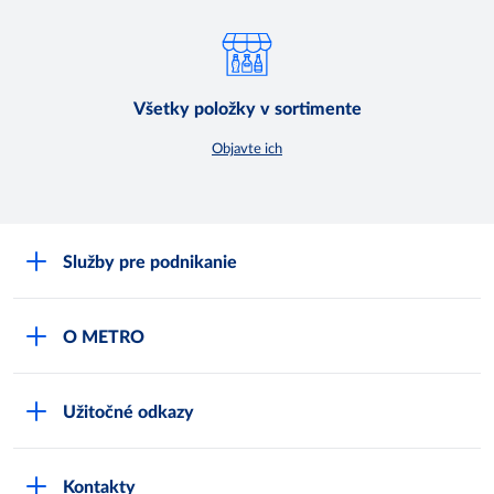
Všetky položky v sortimente
Objavte ich
Služby pre podnikanie
Môj obchod
O METRO
Karty bezpečnostných údajov
Čo je METRO
METRO platobná karta
Užitočné odkazy
Kariéra
Privátne značky
Bonusový program
Kvalita
Track & trace
Kontakty