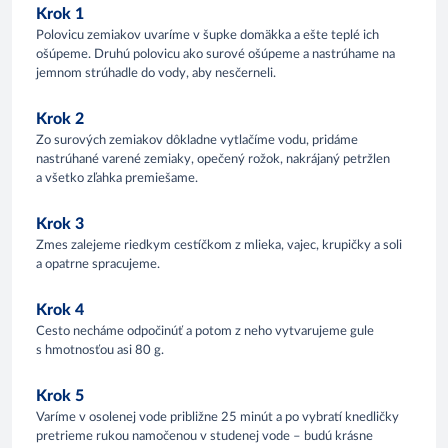
Krok 1
Polovicu zemiakov uvaríme v šupke domäkka a ešte teplé ich
ošúpeme. Druhú polovicu ako surové ošúpeme a nastrúhame na
jemnom strúhadle do vody, aby nesčerneli.
Krok 2
Zo surových zemiakov dôkladne vytlačíme vodu, pridáme
nastrúhané varené zemiaky, opečený rožok, nakrájaný petržlen
a všetko zľahka premiešame.
Krok 3
Zmes zalejeme riedkym cestíčkom z mlieka, vajec, krupičky a soli
a opatrne spracujeme.
Krok 4
Cesto necháme odpočinúť a potom z neho vytvarujeme gule
s hmotnosťou asi 80 g.
Krok 5
Varíme v osolenej vode približne 25 minút a po vybratí knedličky
pretrieme rukou namočenou v studenej vode – budú krásne