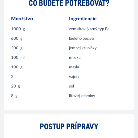
ČO BUDETE POTREBOVAŤ?
Množstvo
Ingrediencie
1000
g
zemiakov (varný typ B)
600
g
bieleho pečiva
200
g
jemnej krupičky
100
ml
mlieka
100
g
masla
2
vajcia
20
g
soľ
8
g
litovej zeleniny
POSTUP PRÍPRAVY