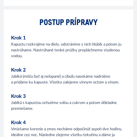
POSTUP PRÍPRAVY
Krok 1
Kapustu rozkrojíme na diely, odstránime z nich hlúbik a potom ju
nastrúhame. Nastrúhané tenké prúžky prepláchneme studenou
vodou.
Krok 2
Jablká (môžu byť aj nelúpané) a cibuľu nasekáme nadrobno
a pridáme ku kapuste. Všetko zalejeme vínnym octom a vínom.
Krok 3
Jablká s kapustou ochutíme soľou a cukrom a potom dôkladne
premiešame.
Krok 4
Vmiešame korenie a zmes necháme odpočinúť aspoň dve hodiny,
ideálne cez noc. Následne zlejeme všetku tekutinu a dáme ju