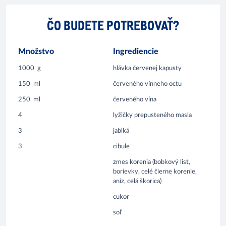
ČO BUDETE POTREBOVAŤ?
Množstvo
Ingrediencie
1000
g
hlávka červenej kapusty
150
ml
červeného vínneho octu
250
ml
červeného vína
4
lyžičky prepusteného masla
3
jablká
3
cibule
zmes korenia (bobkový list,
borievky, celé čierne korenie,
aníz, celá škorica)
cukor
soľ