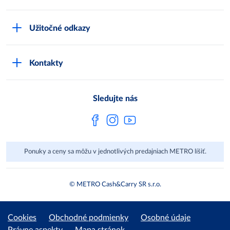
Karty bezpečnostných údajov
Čo je METRO
METRO platobná karta
Užitočné odkazy
Kariéra
Privátne značky
Bonusový program
Kvalita
Track & trace
Kontakty
Licencia na predaj liehu
Pre dodávateľov
Protrace
Najčastejšie otázky
Pre novinárov
Compliance
Sledujte nás
Spoločenská zodpovednosť
Metro AG
Ponuky a ceny sa môžu v jednotlivých predajniach METRO líšiť.
© METRO Cash&Carry SR s.r.o.
Cookies
Obchodné podmienky
Osobné údaje