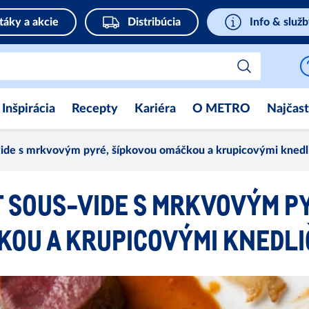
táky a akcie
Distribúcia
Info & služ
Inšpirácia
Recepty
Kariéra
O METRO
Najčast
-vide s mrkvovým pyré, šípkovou omáčkou a krupicovými knedl
 SOUS-VIDE S MRKVOVÝM P
KOU A KRUPICOVÝMI KNEDLI