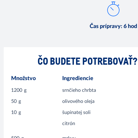
Čas prípravy
:
6 hod
ČO BUDETE POTREBOVAŤ?
Množstvo
Ingrediencie
1200
g
srnčieho chrbta
50
g
olivového oleja
10
g
šupinatej soli
citrón