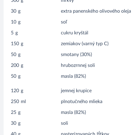
500
g
mrkvy
30
g
extra panenského olivového oleja
10
g
soľ
5
g
cukru kryštál
150
g
zemiakov (varný typ C)
50
g
smotany (30%)
200
g
hrubozrnnej soli
50
g
masla (82%)
120
g
jemnej krupice
250
ml
plnotučného mlieka
25
g
masla (82%)
30
g
soli
40
g
pasterizovaných žĺtkov