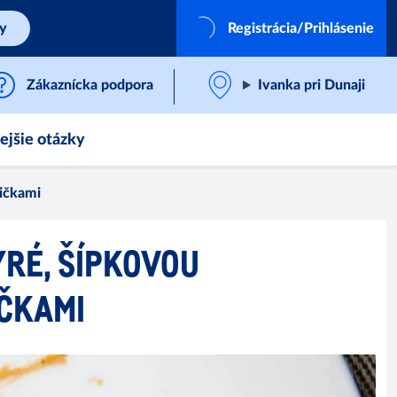
by
Registrácia/Prihlásenie
Zákaznícka podpora
Ivanka pri Dunaji
ejšie otázky
ičkami
YRÉ, ŠÍPKOVOU
ČKAMI