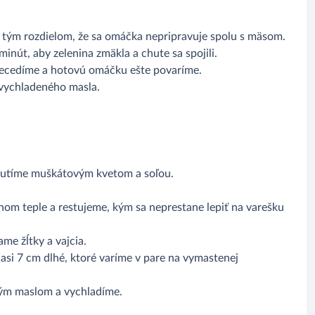
tým rozdielom, že sa omáčka nepripravuje spolu s mäsom.
inút, aby zelenina zmäkla a chute sa spojili.
recedíme a hotovú omáčku ešte povaríme.
 vychladeného masla.
chutíme muškátovým kvetom a soľou.
.
nom teple a restujeme, kým sa neprestane lepiť na varešku
e žĺtky a vajcia.
asi 7 cm dlhé, ktoré varíme v pare na vymastenej
ným maslom a vychladíme.