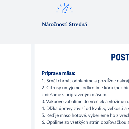
Náročnosť
:
Stredná
POST
Príprava mäsa:
1. Srnčí chrbát odblaníme a pozdĺžne nakrá
2. Citrusy umyjeme, odkrojíme kôru (bez bie
zmiešame s pripraveným mäsom.
3. Vákuovo zabalíme do vreciek a vložíme n
4. Dĺžka úpravy závisí od kvality, veľkosti a
5. Keď je mäso hotové, vyberieme ho z vre
6. Opálime zo všetkých strán opaľovačkou a 