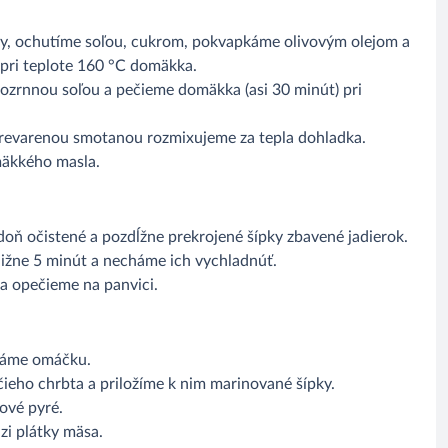
ky, ochutíme soľou, cukrom, pokvapkáme olivovým olejom a
 pri teplote 160 °C domäkka.
ozrnnou soľou a pečieme domäkka (asi 30 minút) pri
prevarenou smotanou rozmixujeme za tepla dohladka.
mäkkého masla.
doň očistené a pozdĺžne prekrojené šípky zbavené jadierok.
bližne 5 minút a necháme ich vychladnúť.
 a opečieme na panvici.
pkáme omáčku.
ieho chrbta a priložíme k nim marinované šípky.
ové pyré.
zi plátky mäsa.