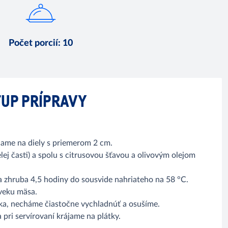
Počet porcií
:
10
UP PRÍPRAVY
jame na diely s priemerom 2 cm.
lej časti) a spolu s citrusovou šťavou a olivovým olejom
a zhruba 4,5 hodiny do sousvide nahriateho na 58 °C.
 veku mäsa.
cka, necháme čiastočne vychladnúť a osušíme.
pri servírovaní krájame na plátky.