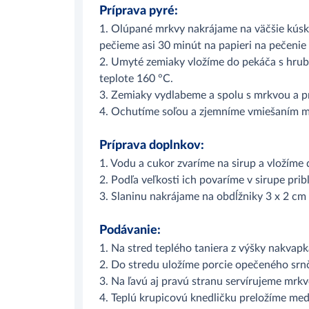
Príprava pyré:
1. Olúpané mrkvy nakrájame na väčšie kús
pečieme asi 30 minút na papieri na pečenie
2. Umyté zemiaky vložíme do pekáča s hrub
teplote 160 °C.
3. Zemiaky vydlabeme a spolu s mrkvou a 
4. Ochutíme soľou a zjemníme vmiešaním 
Príprava doplnkov:
1. Vodu a cukor zvaríme na sirup a vložíme 
2. Podľa veľkosti ich povaríme v sirupe pri
3. Slaninu nakrájame na obdĺžniky 3 x 2 cm
Podávanie:
1. Na stred teplého taniera z výšky nakva
2. Do stredu uložíme porcie opečeného srnč
3. Na ľavú aj pravú stranu servírujeme mrkv
4. Teplú krupicovú knedličku preložíme med