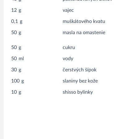
12
g
vajec
0,1
g
muškátového kvatu
50
g
masla na omastenie
50
g
cukru
50
ml
vody
30
g
čerstvých šípok
100
g
slaniny bez kože
10
g
shisso bylinky