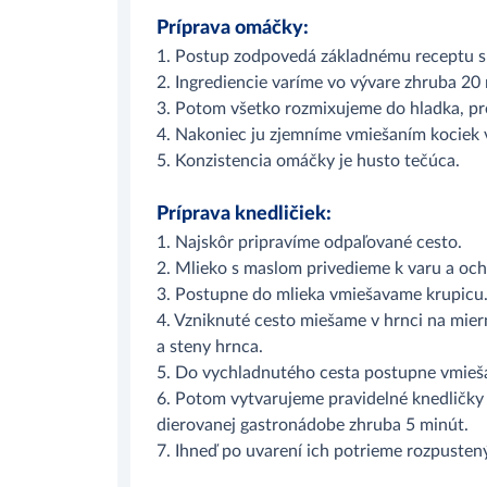
Príprava omáčky:
1. Postup zodpovedá základnému receptu s 
2. Ingrediencie varíme vo vývare zhruba 20 m
3. Potom všetko rozmixujeme do hladka, p
4. Nakoniec ju zjemníme vmiešaním kociek
5. Konzistencia omáčky je husto tečúca.
Príprava knedličiek:
1. Najskôr pripravíme odpaľované cesto.
2. Mlieko s maslom privedieme k varu a o
3. Postupne do mlieka vmiešavame krupicu
4. Vzniknuté cesto miešame v hrnci na mier
a steny hrnca.
5. Do vychladnutého cesta postupne vmiešam
6. Potom vytvarujeme pravidelné knedličky 
dierovanej gastronádobe zhruba 5 minút.
7. Ihneď po uvarení ich potrieme rozpuste