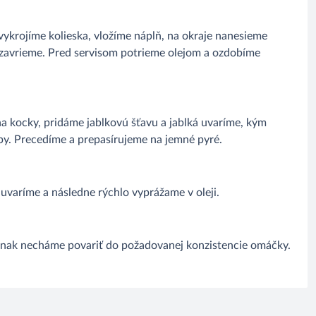
ykrojíme kolieska, vložíme náplň, na okraje nanesieme
zavrieme. Pred servisom potrieme olejom a ozdobíme
 kocky, pridáme jablkovú šťavu a jablká uvaríme, kým
y. Precedíme a prepasírujeme na jemné pyré.
varíme a následne rýchlo vyprážame v oleji.
esnak necháme povariť do požadovanej konzistencie omáčky.