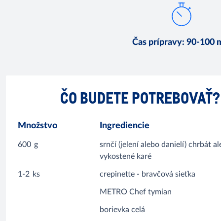
Čas prípravy
:
90-100 
ČO BUDETE POTREBOVAŤ?
Množstvo
Ingrediencie
600
g
srnčí (jelení alebo danielí) chrbát a
vykostené karé
1-2
ks
crepinette - bravčová sieťka
METRO Chef tymian
borievka celá