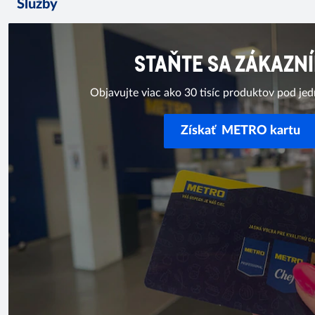
Služby
STAŇTE SA ZÁKAZN
Objavujte viac ako 30 tisíc produktov pod je
Získať METRO kartu