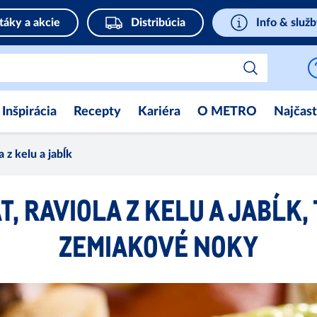
táky a akcie
Distribúcia
Info & služ
Inšpirácia
Recepty
Kariéra
O METRO
Najčast
a z kelu a jabĺk
T, RAVIOLA Z KELU A JABĹK,
ZEMIAKOVÉ NOKY