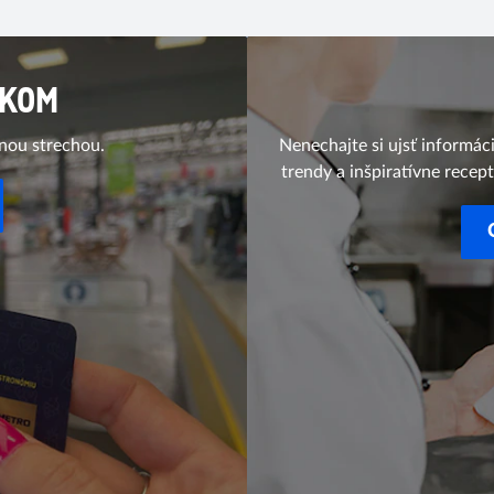
ÍKOM
dnou strechou.
Nenechajte si ujsť informác
trendy a inšpiratívne recept