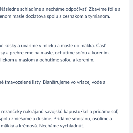
 Následne schladíme a necháme odpočívať. Zbavíme fólie a
stenom masle dozlatova spolu s cesnakom a tymianom.
é kúsky a uvaríme v mlieku a masle do mäkka. Časť
usy a prehrejeme na masle, ochutíme soľou a korením.
liekom a maslom a ochutíme soľou a korením.
 tmavozelené listy. Blanšírujeme vo vriacej vode a
rezančeky nakrájanú savojskú kapustu/kel a pridáme soľ,
o spolu zmiešame a dusíme. Pridáme smotanu, osolíme a
ň mäkká a krémová. Necháme vychladnúť.