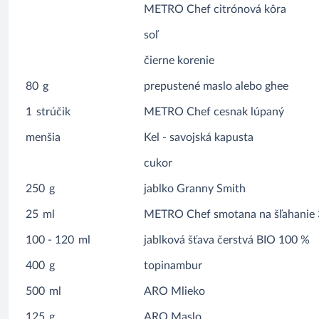
METRO Chef citrónová kôra
soľ
čierne korenie
80
g
prepustené maslo alebo ghee
1
strúčik
METRO Chef cesnak lúpaný
menšia
Kel - savojská kapusta
cukor
250
g
jablko Granny Smith
25
ml
METRO Chef smotana na šľahanie
100 - 120
ml
jablková šťava čerstvá BIO 100 %
400
g
topinambur
500
ml
ARO Mlieko
125
g
ARO Maslo