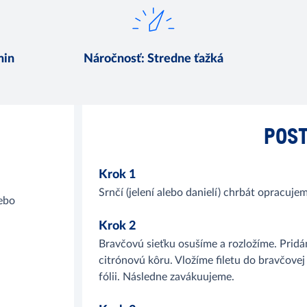
min
Náročnosť
:
Stredne ťažká
POST
Krok 1
Srnčí (jelení alebo danielí) chrbát opracu
lebo
Krok 2
Bravčovú sieťku osušíme a rozložíme. Pridá
citrónovú kôru. Vložíme filetu do bravčovej
fólii. Následne zavákuujeme.