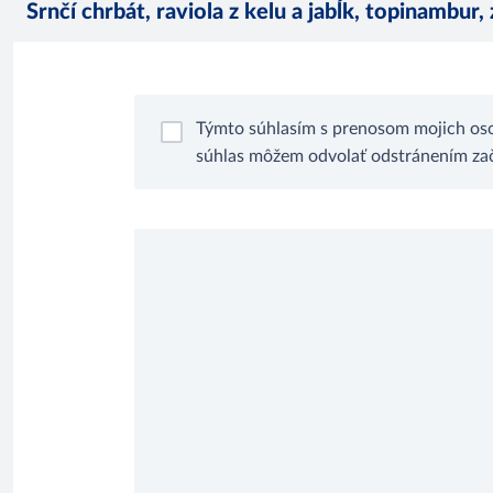
Srnčí chrbát, raviola z kelu a jabĺk, topinambu
Týmto súhlasím s prenosom mojich oso
súhlas môžem odvolať odstránením zači