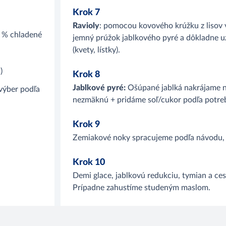
Krok 7
Ravioly
: pomocou kovového krúžku z lisov v
 % chladené
jemný prúžok jablkového pyré a dôkladne u
(kvety, lístky).
)
Krok 8
Jablkové pyré:
Ošúpané jablká nakrájame na
výber podľa
nezmäknú + pridáme soľ/cukor podľa potreb
Krok 9
Zemiakové noky spracujeme podľa návodu, u
Krok 10
Demi glace, jablkovú redukciu, tymian a c
Prípadne zahustíme studeným maslom.