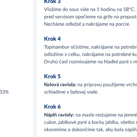
Krok 3
Vložíme do sous vide na 1 hodinu na 58°C.
pred servisom opečieme na grile na prepu
Necháme odležať a nakrájame na porcie.
Krok 4
Topinambur očistíme, nakrájame na potrebn
odložíme v celku, nakrájame na potrebné k
Druhú časť rozmixujeme na hladké pyré s m
Krok 5
Kelová raviola:
na prípravu použijeme vrchné
 33%
schladíme v ľadovej vode.
Krok 6
Náplň ravioly:
na masle restujeme na jemné 
cukor, jablkové pyré a kocky jablka, všetk
okoreníme a dokončíme tak, aby bola nápl