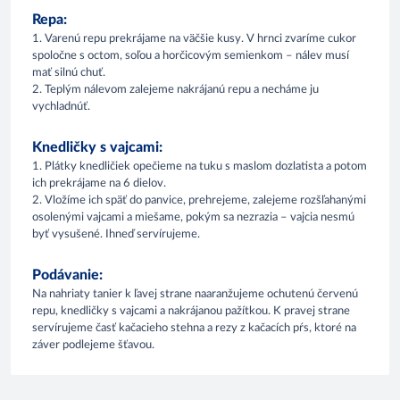
Repa:
1. Varenú repu prekrájame na väčšie kusy. V hrnci zvaríme cukor
spoločne s octom, soľou a horčicovým semienkom – nálev musí
mať silnú chuť.
2. Teplým nálevom zalejeme nakrájanú repu a necháme ju
vychladnúť.
Knedličky s vajcami:
1. Plátky knedličiek opečieme na tuku s maslom dozlatista a potom
ich prekrájame na 6 dielov.
2. Vložíme ich späť do panvice, prehrejeme, zalejeme rozšľahanými
osolenými vajcami a miešame, pokým sa nezrazia – vajcia nesmú
byť vysušené. Ihneď servírujeme.
Podávanie:
Na nahriaty tanier k ľavej strane naaranžujeme ochutenú červenú
repu, knedličky s vajcami a nakrájanou pažítkou. K pravej strane
servírujeme časť kačacieho stehna a rezy z kačacích pŕs, ktoré na
záver podlejeme šťavou.