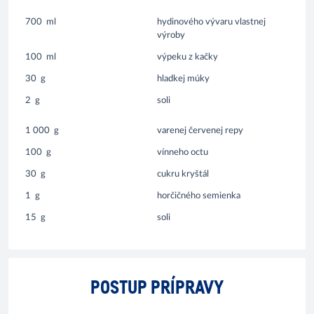
700
ml
hydinového vývaru vlastnej
výroby
100
ml
výpeku z kačky
30
g
hladkej múky
2
g
soli
1 000
g
varenej červenej repy
100
g
vínneho octu
30
g
cukru kryštál
1
g
horčičného semienka
15
g
soli
POSTUP PRÍPRAVY