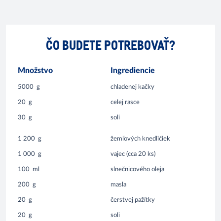
ČO BUDETE POTREBOVAŤ?
Množstvo
Ingrediencie
5000
g
chladenej kačky
20
g
celej rasce
30
g
soli
1 200
g
žemľových knedličiek
1 000
g
vajec (cca 20 ks)
100
ml
slnečnicového oleja
200
g
masla
20
g
čerstvej pažítky
20
g
soli