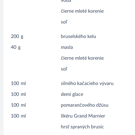
voda
čierne mleté korenie
soľ
200
g
bruselského kelu
40
g
masla
čierne mleté korenie
soľ
100
ml
silného kačacieho vývaru
100
ml
demi glace
100
ml
pomarančového džúsu
100
ml
likéru Grand Marnier
hrsť spraných brusíc