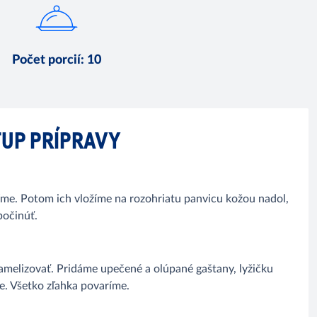
Počet porcií
:
10
UP PRÍPRAVY
líme. Potom ich vložíme na rozohriatu panvicu kožou nadol,
očinúť.
amelizovať. Pridáme upečené a olúpané gaštany, lyžičku
ie. Všetko zľahka povaríme.