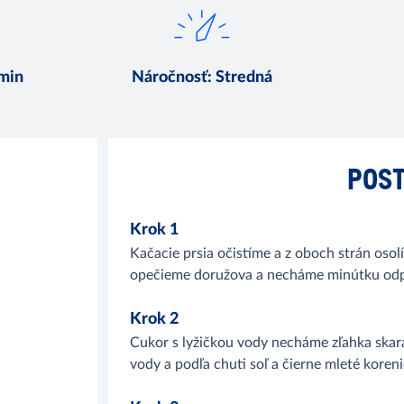
 min
Náročnosť
:
Stredná
POST
Krok 1
Kačacie prsia očistíme a z oboch strán oso
opečieme doružova a necháme minútku odp
Krok 2
Cukor s lyžičkou vody necháme zľahka skar
vody a podľa chuti soľ a čierne mleté koren