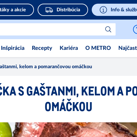
táky a akcie
Distribúcia
Info & služ
Inšpirácia
Recepty
Kariéra
O METRO
Najčast
 gaštanmi, kelom a pomarančovou omáčkou
ČKA S GAŠTANMI, KELOM A
OMÁČKOU