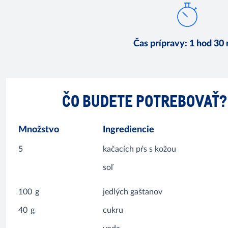
Čas prípravy
:
1 hod 30
ČO BUDETE POTREBOVAŤ?
Množstvo
Ingrediencie
5
kačacích pŕs s kožou
soľ
100
g
jedlých gaštanov
40
g
cukru