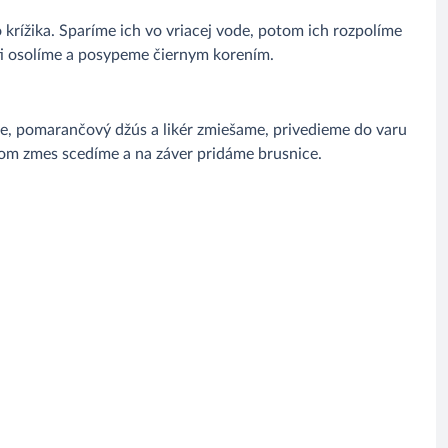
 krížika. Sparíme ich vo vriacej vode, potom ich rozpolíme
ti osolíme a posypeme čiernym korením.
lace, pomarančový džús a likér zmiešame, privedieme do varu
om zmes scedíme a na záver pridáme brusnice.