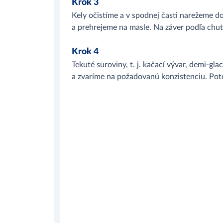
Krok 3
Kely očistíme a v spodnej časti narežeme do
a prehrejeme na masle. Na záver podľa chu
Krok 4
Tekuté suroviny, t. j. kačací vývar, demi-g
a zvaríme na požadovanú konzistenciu. Pot