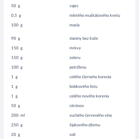
50
g
vajec
0,5
g
mletého muškátového kvetu
100
g
masla
90
g
slaniny bez kože
150
g
mrkvy
150
g
zeleru
100
g
petržlenu
1
g
celého čierneho korenia
1
g
bobkového listu
1
g
celého nového korenia
50
g
citrónov
200
ml
suchého červeného vína
250
g
šípkového džemu
20
g
soli