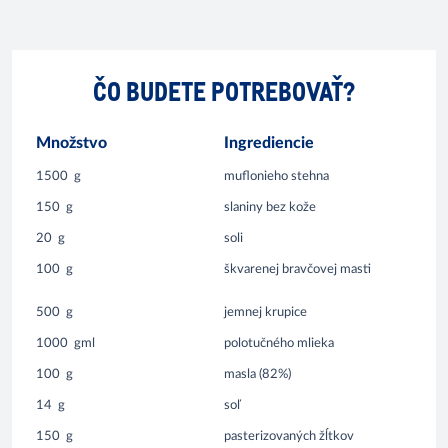
ČO BUDETE POTREBOVAŤ?
Množstvo
Ingrediencie
1500
g
muflonieho stehna
150
g
slaniny bez kože
20
g
soli
100
g
škvarenej bravčovej masti
500
g
jemnej krupice
1000
gml
polotučného mlieka
100
g
masla (82%)
14
g
soľ
150
g
pasterizovaných žĺtkov