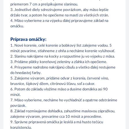
priemerom 7 cm a prešpikujeme slaninou.
3. Jednotlivé diely sdrezírujeme povrázkom, aby mäso lepšie
držalo tvar, a potom ho opečieme na masti zo všetkých strán.
4. Mäso vyberieme a na výpeku ďalej pripravujeme základ na
omáčku.
Príprava omáčky:
1. Nové korenie, celé korenie a bobkový list zalejeme vodou. 5
minút povaríme, stiahneme z ohňa a necháme korenie vylúhovať.
2. Slaninu nakrájame na kocky a rozpustíme ju vo výpeku z mäsa.
3. Pridáme plátky koreňovej zeleniny a zľahka ich opečieme.
4. Prisypeme nadrobno nakrájanú cibuľu a všetko ďalej restujeme
do hnedastej farby.
5. Zalejeme vývarom, pridáme odvar z korenia, červené víno,
brusnice, šípkový džem, citrónovú šťavu, soľ a cukor.
6. Potom do základu vložíme mäso a dusíme domäkka asi 90
minút.
7. Mäso vyberieme, necháme ho vychladnúť a opatrne odstránime
povrázok.
8. Základ rozmixujeme dohladka, zahustíme maslovou zápražkou,
zalejeme vývarom, prevaríme cca 10 minút a precedíme.
9. Správne pripravená omáčka je lesklá a má husto tečúcu
konzistenciu.