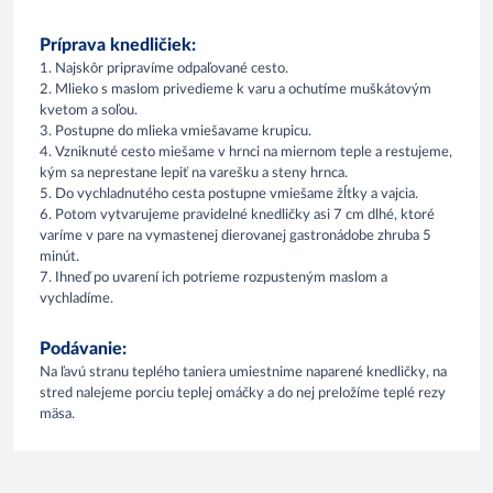
Príprava knedličiek:
1. Najskôr pripravíme odpaľované cesto.
2. Mlieko s maslom privedieme k varu a ochutíme muškátovým
kvetom a soľou.
3. Postupne do mlieka vmiešavame krupicu.
4. Vzniknuté cesto miešame v hrnci na miernom teple a restujeme,
kým sa neprestane lepiť na varešku a steny hrnca.
5. Do vychladnutého cesta postupne vmiešame žĺtky a vajcia.
6. Potom vytvarujeme pravidelné knedličky asi 7 cm dlhé, ktoré
varíme v pare na vymastenej dierovanej gastronádobe zhruba 5
minút.
7. Ihneď po uvarení ich potrieme rozpusteným maslom a
vychladíme.
Podávanie:
Na ľavú stranu teplého taniera umiestnime naparené knedličky, na
stred nalejeme porciu teplej omáčky a do nej preložíme teplé rezy
mäsa.