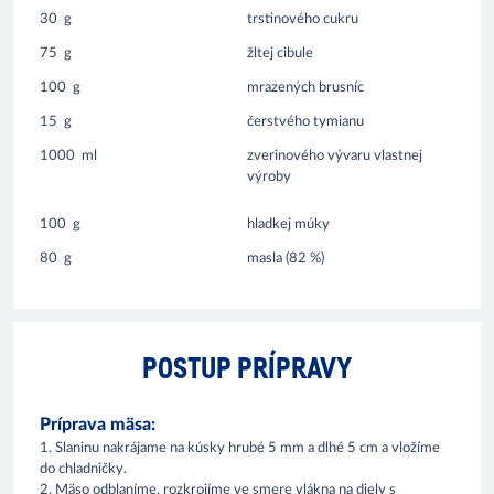
30
g
trstinového cukru
75
g
žltej cibule
100
g
mrazených brusníc
15
g
čerstvého tymianu
1000
ml
zverinového vývaru vlastnej
výroby
100
g
hladkej múky
80
g
masla (82 %)
POSTUP PRÍPRAVY
Príprava mäsa:
1. Slaninu nakrájame na kúsky hrubé 5 mm a dlhé 5 cm a vložíme
do chladničky.
2. Mäso odblaníme, rozkrojíme ve smere vlákna na diely s