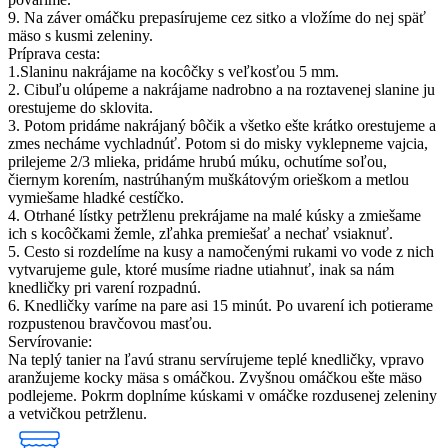
9. Na záver omáčku prepasírujeme cez sitko a vložíme do nej späť
mäso s kusmi zeleniny.
Príprava cesta:
1.Slaninu nakrájame na kocôčky s veľkosťou 5 mm.
2. Cibuľu olúpeme a nakrájame nadrobno a na roztavenej slanine ju
orestujeme do sklovita.
3. Potom pridáme nakrájaný bôčik a všetko ešte krátko orestujeme a
zmes necháme vychladnúť. Potom si do misky vyklepneme vajcia,
prilejeme 2/3 mlieka, pridáme hrubú múku, ochutíme soľou,
čiernym korením, nastrúhaným muškátovým orieškom a metlou
vymiešame hladké cestíčko.
4. Otrhané lístky petržlenu prekrájame na malé kúsky a zmiešame
ich s kocôčkami žemle, zľahka premiešať a nechať vsiaknuť.
5. Cesto si rozdelíme na kusy a namočenými rukami vo vode z nich
vytvarujeme gule, ktoré musíme riadne utiahnuť, inak sa nám
knedličky pri varení rozpadnú.
6. Knedličky varíme na pare asi 15 minút. Po uvarení ich potierame
rozpustenou bravčovou masťou.
Servírovanie:
Na teplý tanier na ľavú stranu servírujeme teplé knedličky, vpravo
aranžujeme kocky mäsa s omáčkou. Zvyšnou omáčkou ešte mäso
podlejeme. Pokrm doplníme kúskami v omáčke rozdusenej zeleniny
a vetvičkou petržlenu.