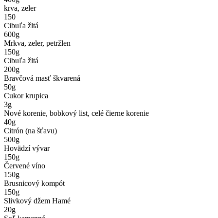
krva, zeler
150
Cibuľa žltá
600
g
Mrkva, zeler, petržlen
150
g
Cibuľa žltá
200
g
Bravčová masť škvarená
50
g
Cukor krupica
3
g
Nové korenie, bobkový list, celé čierne korenie
40
g
Citrón (na šťavu)
500
g
Hovädzí vývar
150
g
Červené víno
150
g
Brusnicový kompót
150
g
Slivkový džem Hamé
20
g