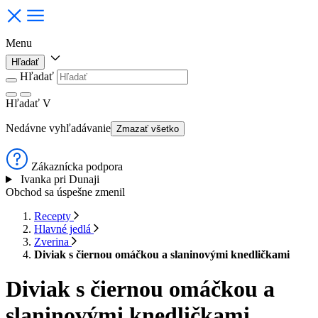
Menu
Hľadať
Hľadať
Hľadať
V
Nedávne vyhľadávanie
Zmazať všetko
Zákaznícka podpora
Ivanka pri Dunaji
Obchod sa úspešne zmenil
Recepty
Hlavné jedlá
Zverina
Diviak s čiernou omáčkou a slaninovými knedličkami
Diviak s čiernou omáčkou a
slaninovými knedličkami