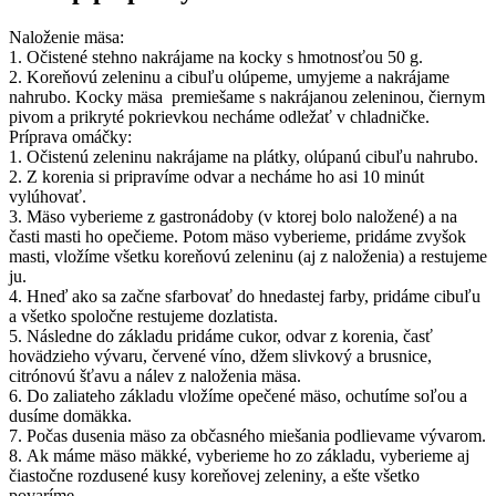
Naloženie mäsa:
1. Očistené stehno nakrájame na kocky s hmotnosťou 50 g.
2. Koreňovú zeleninu a cibuľu olúpeme, umyjeme a nakrájame
nahrubo. Kocky mäsa premiešame s nakrájanou zeleninou, čiernym
pivom a prikryté pokrievkou necháme odležať v chladničke.
Príprava omáčky:
1. Očistenú zeleninu nakrájame na plátky, olúpanú cibuľu nahrubo.
2. Z korenia si pripravíme odvar a necháme ho asi 10 minút
vylúhovať.
3. Mäso vyberieme z gastronádoby (v ktorej bolo naložené) a na
časti masti ho opečieme. Potom mäso vyberieme, pridáme zvyšok
masti, vložíme všetku koreňovú zeleninu (aj z naloženia) a restujeme
ju.
4. Hneď ako sa začne sfarbovať do hnedastej farby, pridáme cibuľu
a všetko spoločne restujeme dozlatista.
5. Následne do základu pridáme cukor, odvar z korenia, časť
hovädzieho vývaru, červené víno, džem slivkový a brusnice,
citrónovú šťavu a nálev z naloženia mäsa.
6. Do zaliateho základu vložíme opečené mäso, ochutíme soľou a
dusíme domäkka.
7. Počas dusenia mäso za občasného miešania podlievame vývarom.
8. Ak máme mäso mäkké, vyberieme ho zo základu, vyberieme aj
čiastočne rozdusené kusy koreňovej zeleniny, a ešte všetko
povaríme.