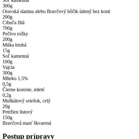
Soľ kamenná
300
g
Oravská slanina alebo Bravčový bôčik údený bez kosti
200
g
Cibuľa žltá
700
g
Pečivo rožky
200
g
Múka hrubá
15
g
Soľ kamenná
100
g
Vajcia
300
g
Mlieko 1,5%
0,5
g
Čierne korenie, mleté
0,2
g
Muškátový oriešok, celý
20
g
Petržlen listový
150
g
Bravčová masť škvarená
Postup prípravy