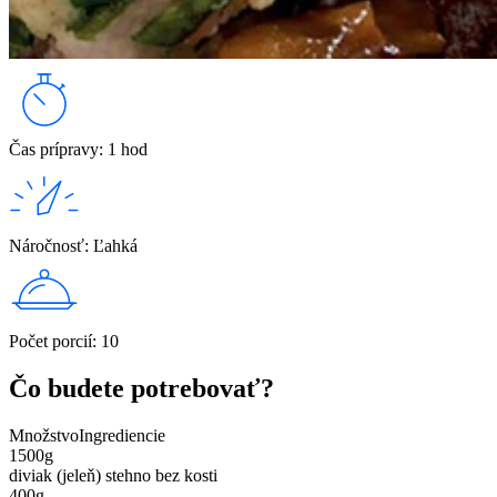
Čas prípravy
:
1 hod
Náročnosť
:
Ľahká
Počet porcií
:
10
Čo budete potrebovať?
Množstvo
Ingrediencie
1500
g
diviak (jeleň) stehno bez kosti
400
g