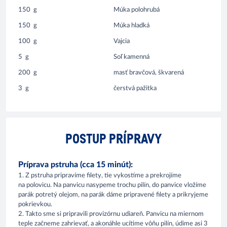
150
g
Múka polohrubá
150
g
Múka hladká
100
g
Vajcia
5
g
Soľ kamenná
200
g
masť bravčová, škvarená
3
g
čerstvá pažitka
POSTUP PRÍPRAVY
Príprava pstruha (cca 15 minút):
1. Z pstruha pripravíme filety, tie vykostíme a prekrojíme
na polovicu. Na panvicu nasypeme trochu pilín, do panvice vložíme
parák potretý olejom, na parák dáme pripravené filety a prikryjeme
pokrievkou.
2. Takto sme si pripravili provizórnu udiareň. Panvicu na miernom
teple začneme zahrievať, a akonáhle ucítime vôňu pilín, údime asi 3