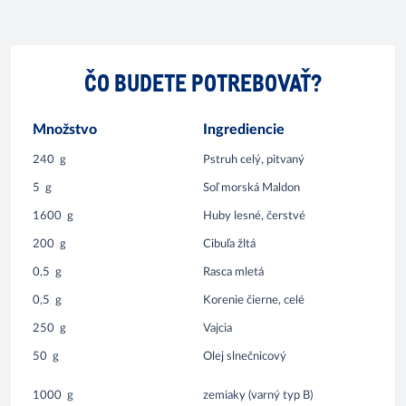
ČO BUDETE POTREBOVAŤ?
Množstvo
Ingrediencie
240
g
Pstruh celý, pitvaný
5
g
Soľ morská Maldon
1600
g
Huby lesné, čerstvé
200
g
Cibuľa žltá
0,5
g
Rasca mletá
0,5
g
Korenie čierne, celé
250
g
Vajcia
50
g
Olej slnečnicový
1000
g
zemiaky (varný typ B)