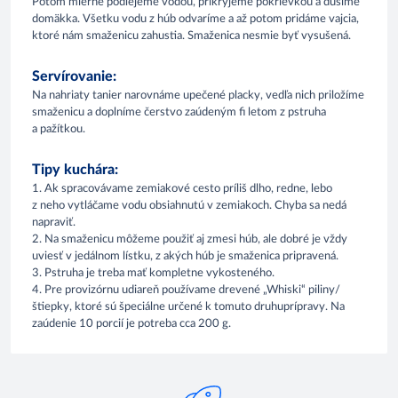
Potom mierne podlejeme vodou, prikryjeme pokrievkou a dusíme
domäkka. Všetku vodu z húb odvaríme a až potom pridáme vajcia,
ktoré nám smaženicu zahustia. Smaženica nesmie byť vysušená.
Servírovanie:
Na nahriaty tanier narovnáme upečené placky, vedľa nich priložíme
smaženicu a doplníme čerstvo zaúdeným fi letom z pstruha
a pažítkou.
Tipy kuchára:
1. Ak spracovávame zemiakové cesto príliš dlho, redne, lebo
z neho vytláčame vodu obsiahnutú v zemiakoch. Chyba sa nedá
napraviť.
2. Na smaženicu môžeme použiť aj zmesi húb, ale dobré je vždy
uviesť v jedálnom lístku, z akých húb je smaženica pripravená.
3. Pstruha je treba mať kompletne vykosteného.
4. Pre provizórnu udiareň používame drevené „Whiski“ piliny/
štiepky, ktoré sú špeciálne určené k tomuto druhuprípravy. Na
zaúdenie 10 porcií je potreba cca 200 g.