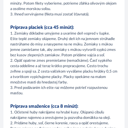
minúty. Potom filety vyberieme, potrieme zľahka olivovým olejom
a osolíme morskou soľou.
3. Ihneď servírujeme (fileta musí zostať šťavnatá).
Príprava placiek (cca 45 minút):
1. Zemiaky dôkladne umyjeme a uvaríme deň vopred v šupke.
Ešte teplé zemiaky olúpeme. Druhý deň ich na jemnom strúhadle
nastrúhame do misy a nasypeme na ne múku. Zemiaky s múkou
jemne zamiešame tak, aby zemiaky s múkou vytvorili sypkú zmes
bez kusov zlepených zamiakov. Potom pridáme vajcia a soľ.
2. Opäť opatrne zmes premiešame (nemačkáme). Časť sypkého
cesta oddelíme a až teraz krátko prepracujeme. Cesto trochu
zvlhne a spojí sa. Z cesta valčekom vyváľame placku hrúbky 0,5 cm
a tvorítkom vypichujeme placky. Placky opekáme na malom
množstve masti do hnedastej farby.
3. Pred podávaním ich ešte raz môžeme potrieť rozpustenou
masťou.
Príprava smaženice (cca 8 minút):
1. Očistené huby nakrájame na hrubé kusy. Olúpanú cibuľu
nakrájame najemno a orestujeme ju pozvoľna domäkka na oleji.
2. Pridáme huby, soľ, čierne korenie, rascu a opäť orestujeme.