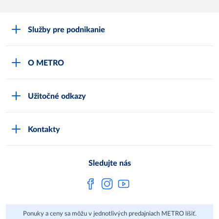
Služby pre podnikanie
Môj obchod
O METRO
Karty bezpečnostných údajov
Čo je METRO
METRO platobná karta
Užitočné odkazy
Kariéra
Privátne značky
Bonusový program
Kvalita
Track & trace
Kontakty
Licencia na predaj liehu
Pre dodávateľov
Protrace
Najčastejšie otázky
Pre novinárov
Compliance
Sledujte nás
Spoločenská zodpovednosť
Metro AG
Ponuky a ceny sa môžu v jednotlivých predajniach METRO líšiť.