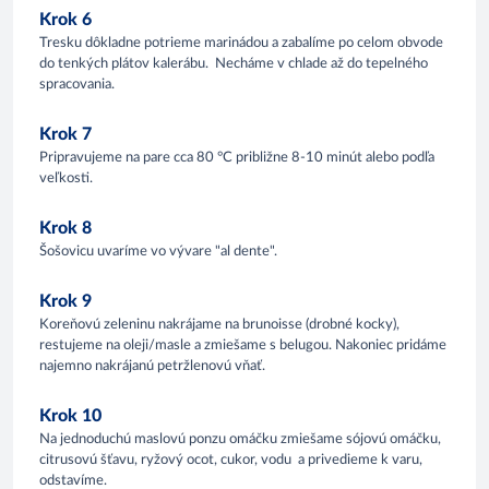
Krok 6
Tresku dôkladne potrieme marinádou a zabalíme po celom obvode
do tenkých plátov kalerábu. Necháme v chlade až do tepelného
spracovania.
Krok 7
Pripravujeme na pare cca 80 °C približne 8-10 minút alebo podľa
veľkosti.
Krok 8
Šošovicu uvaríme vo vývare "al dente".
Krok 9
Koreňovú zeleninu nakrájame na brunoisse (drobné kocky),
restujeme na oleji/masle a zmiešame s belugou. Nakoniec pridáme
najemno nakrájanú petržlenovú vňať.
Krok 10
Na jednoduchú maslovú ponzu omáčku zmiešame sójovú omáčku,
citrusovú šťavu, ryžový ocot, cukor, vodu a privedieme k varu,
odstavíme.