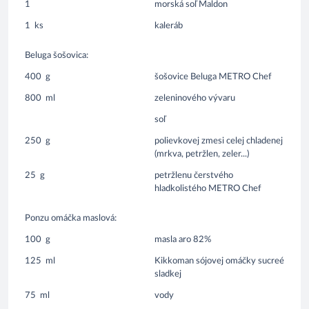
1
morská soľ Maldon
1
ks
kaleráb
Beluga šošovica:
400
g
šošovice Beluga METRO Chef
800
ml
zeleninového vývaru
soľ
250
g
polievkovej zmesi celej chladenej
(mrkva, petržlen, zeler...)
25
g
petržlenu čerstvého
hladkolistého METRO Chef
Ponzu omáčka maslová:
100
g
masla aro 82%
125
ml
Kikkoman sójovej omáčky sucreé
sladkej
75
ml
vody