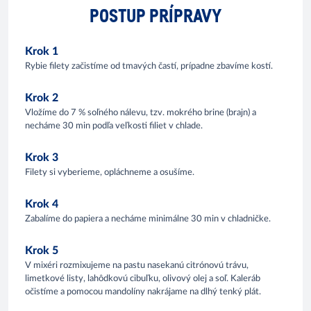
POSTUP PRÍPRAVY
Krok 1
Rybie filety začistíme od tmavých častí, prípadne zbavíme kostí.
Krok 2
Vložíme do 7 % soľného nálevu, tzv. mokrého brine (brajn) a
necháme 30 min podľa veľkosti filiet v chlade.
Krok 3
Filety si vyberieme, opláchneme a osušíme.
Krok 4
Zabalíme do papiera a necháme minimálne 30 min v chladničke.
Krok 5
V mixéri rozmixujeme na pastu nasekanú citrónovú trávu,
limetkové listy, lahôdkovú cibuľku, olivový olej a soľ. Kaleráb
očistíme a pomocou mandolíny nakrájame na dlhý tenký plát.