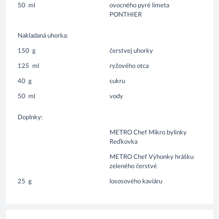
50
ml
ovocného pyré limeta
PONTHIER
Nakladaná uhorka:
150
g
čerstvej uhorky
125
ml
ryžového otca
40
g
cukru
50
ml
vody
Doplnky:
METRO Chef Mikro bylinky
Reďkovka
METRO Chef Výhonky hrášku
zeleného čerstvé
25
g
lososového kaviáru