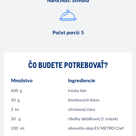
Náročnosť
:
Stredná
Počet porcií
:
5
ČO BUDETE POTREBOVAŤ?
Množstvo
Ingrediencie
600
g
tresky loin
50
g
limetkových listov
3
ks
citrónovej trávy
30
g
cibuľky lahôdkovej (1 zväzok)
100
ml
olivového oleja EV METRO Chef