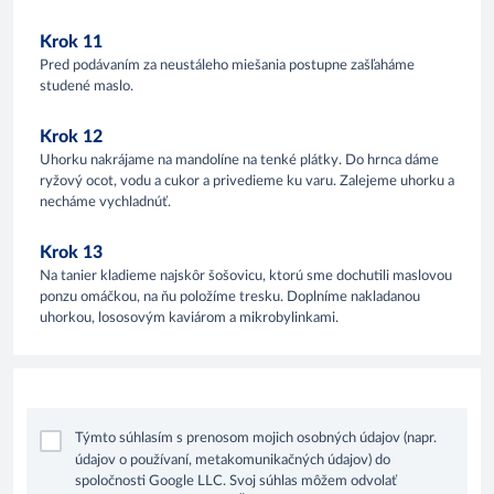
Krok 11
Pred podávaním za neustáleho miešania postupne zašľaháme
studené maslo.
Krok 12
Uhorku nakrájame na mandolíne na tenké plátky. Do hrnca dáme
ryžový ocot, vodu a cukor a privedieme ku varu. Zalejeme uhorku a
necháme vychladnúť.
Krok 13
Na tanier kladieme najskôr šošovicu, ktorú sme dochutili maslovou
ponzu omáčkou, na ňu položíme tresku. Doplníme nakladanou
uhorkou, lososovým kaviárom a mikrobylinkami.
Týmto súhlasím s prenosom mojich osobných údajov (napr.
údajov o používaní, metakomunikačných údajov) do
spoločnosti Google LLC. Svoj súhlas môžem odvolať