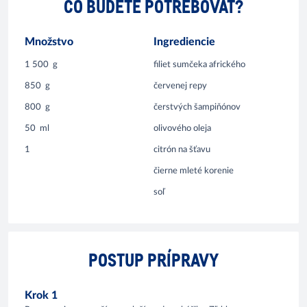
ČO BUDETE POTREBOVAŤ?
Množstvo
Ingrediencie
1 500
g
filiet sumčeka afrického
850
g
červenej repy
800
g
čerstvých šampiňónov
50
ml
olivového oleja
1
citrón na šťavu
čierne mleté korenie
soľ
POSTUP PRÍPRAVY
Krok 1