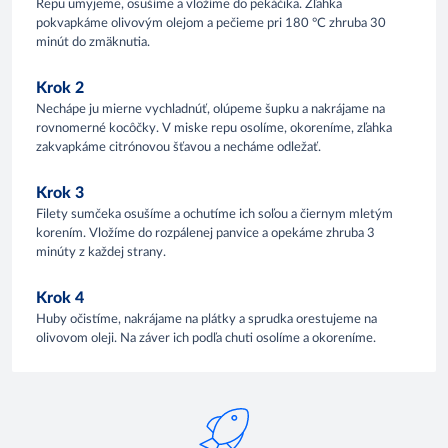
Repu umyjeme, osušíme a vložíme do pekáčika. Zľahka
pokvapkáme olivovým olejom a pečieme pri 180 °C zhruba 30
minút do zmäknutia.
Krok 2
Nechápe ju mierne vychladnúť, olúpeme šupku a nakrájame na
rovnomerné kocôčky. V miske repu osolíme, okoreníme, zľahka
zakvapkáme citrónovou šťavou a necháme odležať.
Krok 3
Filety sumčeka osušíme a ochutíme ich soľou a čiernym mletým
korením. Vložíme do rozpálenej panvice a opekáme zhruba 3
minúty z každej strany.
Krok 4
Huby očistíme, nakrájame na plátky a sprudka orestujeme na
olivovom oleji. Na záver ich podľa chuti osolíme a okoreníme.