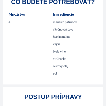
ČO BUDETE POTREBOVAŤ?
Množstvo
Ingrediencie
4
menších pstruhov
citrónová šťava
hladká múka
vajcia
biele víno
strúhanka
olivový olej
soľ
POSTUP PRÍPRAVY