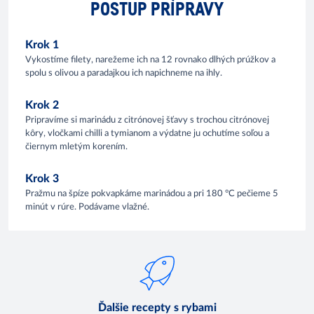
POSTUP PRÍPRAVY
Krok 1
Vykostíme filety, narežeme ich na 12 rovnako dlhých prúžkov a
spolu s olivou a paradajkou ich napichneme na ihly.
Krok 2
Pripravíme si marinádu z citrónovej šťavy s trochou citrónovej
kôry, vločkami chilli a tymianom a výdatne ju ochutíme soľou a
čiernym mletým korením.
Krok 3
Pražmu na špíze pokvapkáme marinádou a pri 180 °C pečieme 5
minút v rúre. Podávame vlažné.
Ďalšie recepty s rybami