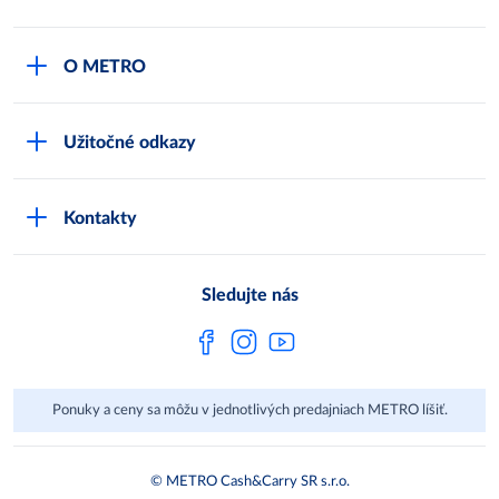
Môj obchod
O METRO
Karty bezpečnostných údajov
Čo je METRO
METRO platobná karta
Užitočné odkazy
Kariéra
Privátne značky
Bonusový program
Kvalita
Track & trace
Kontakty
Licencia na predaj liehu
Pre dodávateľov
Protrace
Najčastejšie otázky
Pre novinárov
Compliance
Sledujte nás
Spoločenská zodpovednosť
Metro AG
Ponuky a ceny sa môžu v jednotlivých predajniach METRO líšiť.
© METRO Cash&Carry SR s.r.o.