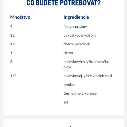
ČO BUDETE POTREBOVAŤ?
Množstvo
Ingrediencie
4
filety z pražmy
12
vykôstkovaných olív
12
cherry paradajok
1
citrón
6
polievkových lyžíc olivového
oleja
1/2
polievkovej lyžice vločiek chilli
tymian
čierne mleté korenie
soľ