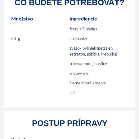
ČO BUDETE POTREBOVAŤ?
Množstvo
Ingrediencie
filety z 3 platies
50
g
strúhanky
zväzok byliniek (petržlen,
estragón, pažítka, trebuľka)
trocha jemnej horčice
olivový olej
čierne mleté korenie
soľ
POSTUP PRÍPRAVY