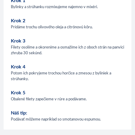
Krok 1
Bylinky a strúhanku rozmixujeme najemno v mixéri.
Krok 2
Pridáme trochu olivového oleja a citrónovú kôru.
Krok 3
Filety osolíme a okoreníme a osmažíme ich z oboch strán na panvici
zhruba 30 sekúnd.
Krok 4
Potom ich pokryjeme trochou horčice a zmesou z byliniek a
strúhanky.
Krok 5
Obalené filety zapečieme v rúre a podávame.
Náš tip:
Podávať môžeme napríklad so smotanovou espumou.