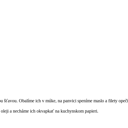
 šťavou. Obalíme ich v múke, na panvici speníme maslo a filety opečie
oleji a necháme ich okvapkať na kuchynskom papieri.