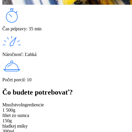
Čas prípravy
:
35 min
Náročnosť
:
Ľahká
Počet porcií
:
10
Čo budete potrebovať?
Množstvo
Ingrediencie
1 500
g
filiet zo sumca
150
g
hladkej múky
300
ml