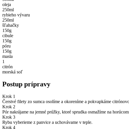
oleja
250
ml
rybieho vývaru
250
ml
šľahačky
150
g
cibule
150
g
póru
150
g
masla
1
citrón
morská soľ
Postup prípravy
Krok 1
Čerstvé filety zo sumca osolíme a okoreníme a pokvapkáme citrónovou
Krok 2
Pór nakrájame na jemné prúžky, ktoré sprudka osmažíme na horúcom 
Krok 3
Rybu vyberieme z panvice a uchovávame v teple.
Krok 4