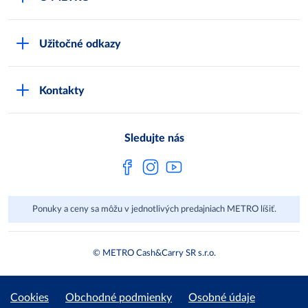
Karty bezpečnostných údajov
Čo je METRO
METRO platobná karta
Užitočné odkazy
Kariéra
Privátne značky
Bonusový program
Kvalita
Track & trace
Kontakty
Licencia na predaj liehu
Pre dodávateľov
Protrace
Najčastejšie otázky
Pre novinárov
Compliance
Sledujte nás
Spoločenská zodpovednosť
Metro AG
Ponuky a ceny sa môžu v jednotlivých predajniach METRO líšiť.
© METRO Cash&Carry SR s.r.o.
Cookies
Obchodné podmienky
Osobné údaje