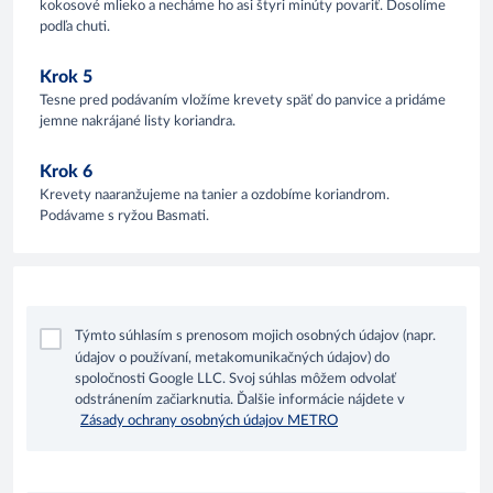
kokosové mlieko a necháme ho asi štyri minúty povariť. Dosolíme
podľa chuti.
Krok 5
Tesne pred podávaním vložíme krevety späť do panvice a pridáme
jemne nakrájané listy koriandra.
Krok 6
Krevety naaranžujeme na tanier a ozdobíme koriandrom.
Podávame s ryžou Basmati.
Týmto súhlasím s prenosom mojich osobných údajov (napr.
údajov o používaní, metakomunikačných údajov) do
spoločnosti Google LLC. Svoj súhlas môžem odvolať
odstránením začiarknutia. Ďalšie informácie nájdete v
Zásady ochrany osobných údajov METRO