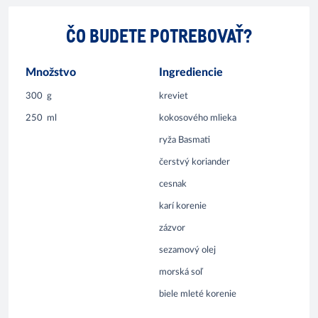
ČO BUDETE POTREBOVAŤ?
Množstvo
Ingrediencie
300
g
kreviet
250
ml
kokosového mlieka
ryža Basmati
čerstvý koriander
cesnak
karí korenie
zázvor
sezamový olej
morská soľ
biele mleté korenie