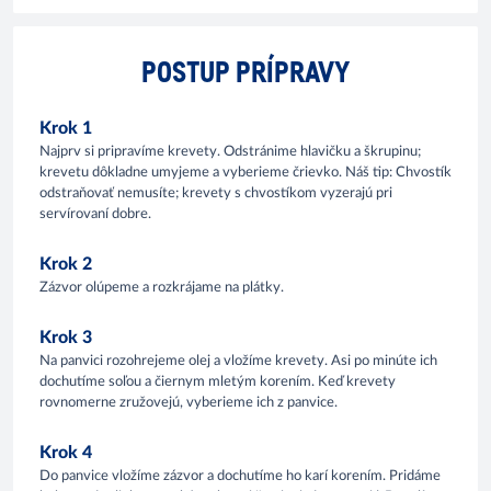
POSTUP PRÍPRAVY
Krok 1
Najprv si pripravíme krevety. Odstránime hlavičku a škrupinu;
krevetu dôkladne umyjeme a vyberieme črievko. Náš tip: Chvostík
odstraňovať nemusíte; krevety s chvostíkom vyzerajú pri
servírovaní dobre.
Krok 2
Zázvor olúpeme a rozkrájame na plátky.
Krok 3
Na panvici rozohrejeme olej a vložíme krevety. Asi po minúte ich
dochutíme soľou a čiernym mletým korením. Keď krevety
rovnomerne zružovejú, vyberieme ich z panvice.
Krok 4
Do panvice vložíme zázvor a dochutíme ho karí korením. Pridáme