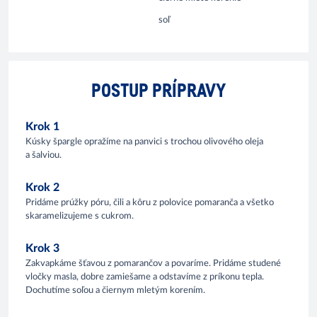
soľ
POSTUP PRÍPRAVY
Krok 1
Kúsky špargle opražíme na panvici s trochou olivového oleja
a šalviou.
Krok 2
Pridáme prúžky póru, čili a kôru z polovice pomaranča a všetko
skaramelizujeme s cukrom.
Krok 3
Zakvapkáme šťavou z pomarančov a povaríme. Pridáme studené
vločky masla, dobre zamiešame a odstavíme z príkonu tepla.
Dochutíme soľou a čiernym mletým korením.