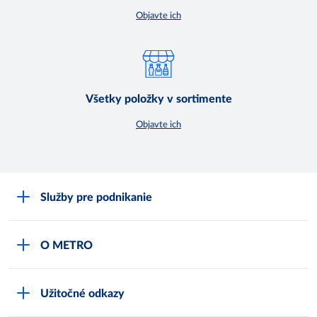
Objavte ich
Všetky položky v sortimente
Objavte ich
Služby pre podnikanie
Môj obchod
O METRO
Karty bezpečnostných údajov
Čo je METRO
METRO platobná karta
Užitočné odkazy
Kariéra
Privátne značky