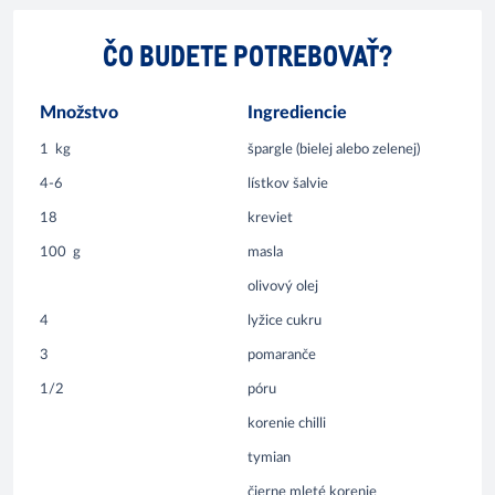
ČO BUDETE POTREBOVAŤ?
Množstvo
Ingrediencie
1
kg
špargle (bielej alebo zelenej)
4-6
lístkov šalvie
18
kreviet
100
g
masla
olivový olej
4
lyžice cukru
3
pomaranče
1/2
póru
korenie chilli
tymian
čierne mleté korenie