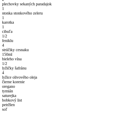
plechovky sekaných paradajok
1
stonka stonkového zeleru
1
karotka
1
cibuľa
1/2
feniklu
4
strúčiky cesnaku
150
ml
bieleho vína
1/2
lyžičky šafránu
4
lyžice olivového oleja
čierne korenie
oregano
tymián
saturejka
bobkový list
petržlen
soľ