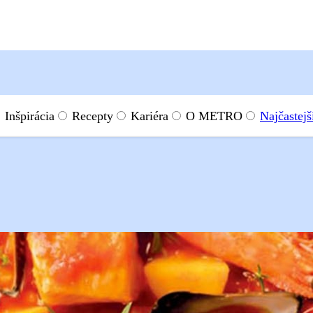
Inšpirácia
Recepty
Kariéra
O METRO
Najčastejš
 morskými plodmi
morskými plodmi