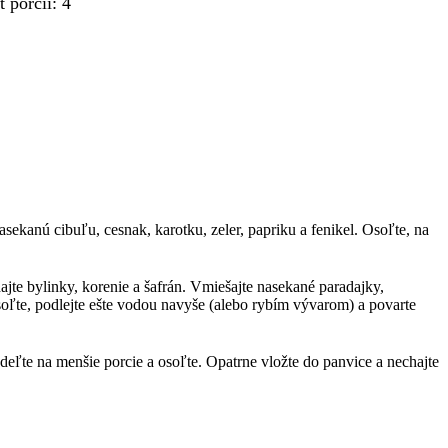
t porcií
:
4
nasekanú cibuľu, cesnak, karotku, zeler, papriku a fenikel. Osoľte, na
dajte bylinky, korenie a šafrán. Vmiešajte nasekané paradajky,
oľte, podlejte ešte vodou navyše (alebo rybím vývarom) a povarte
ozdeľte na menšie porcie a osoľte. Opatrne vložte do panvice a nechajte