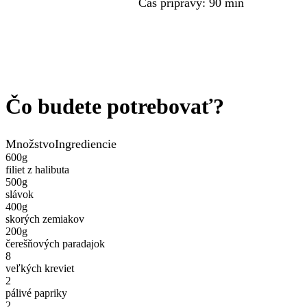
Čas prípravy
:
90 min
Čo budete potrebovať?
Množstvo
Ingrediencie
600
g
filiet z halibuta
500
g
slávok
400
g
skorých zemiakov
200
g
čerešňových paradajok
8
veľkých kreviet
2
pálivé papriky
2