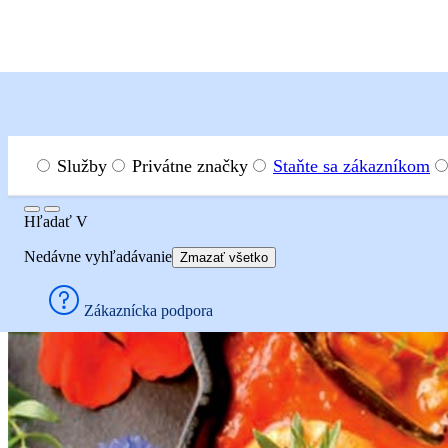
Menu
Hľadať
Služby
Privátne značky
Staňte sa zákazníkom
Hľadať
Hľadať
V
Recepty
Hlavné jedlá
Plody mora
Letná panvica s
Nedávne vyhľadávanie
Zmazať všetko
Letná panvica s 
Zákaznícka podpora