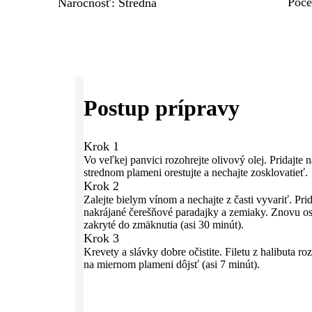
Poče
Náročnosť
:
Stredná
Postup prípravy
Krok 1
Vo veľkej panvici rozohrejte olivový olej. Pridajte 
strednom plameni orestujte a nechajte zosklovatieť.
Krok 2
Zalejte bielym vínom a nechajte z časti vyvariť. Pri
nakrájané čerešňové paradajky a zemiaky. Znovu os
zakryté do zmäknutia (asi 30 minút).
Krok 3
Krevety a slávky dobre očistite. Filetu z halibuta r
na miernom plameni dôjsť (asi 7 minút).