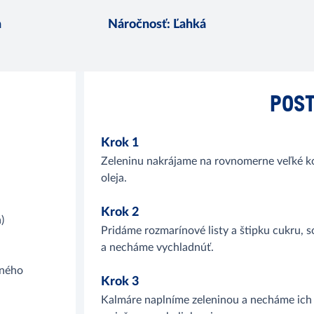
n
Náročnosť
:
Ľahká
POST
Krok 1
Zeleninu nakrájame na rovnomerne veľké ko
oleja.
Krok 2
)
Pridáme rozmarínové listy a štipku cukru, s
a necháme vychladnúť.
tného
Krok 3
Kalmáre naplníme zeleninou a necháme ich 