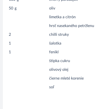
50
g
oliv
limetka a citrón
hrsť nasekaného petržlenu
2
chilli struky
1
šalotka
1
fenikl
štipka cukru
olivový olej
čierne mleté korenie
soľ