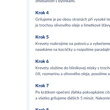
zmiešanom s bylinkami.
Krok 4
Grilujeme je po obou stranách při vysoké t
je trochou olivového oleje a limetkové šťávy
Krok 5
Krevety rozkrojíme na polovicu a vyberieme 
nasekáme na kocôčky a rozpolíme paradajk
Krok 6
Krevety vložíme do hliníkovej misky s troch
čili, rozmarínu a olivového oleja, posolíme
Krok 7
Po krátkom opečení zľahka pokvapkáme citr
a všetko grilujeme ďalších 5 minút. Nakonie