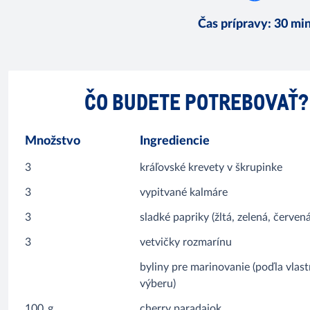
Čas prípravy
:
30 mi
ČO BUDETE POTREBOVAŤ?
Množstvo
Ingrediencie
3
kráľovské krevety v škrupinke
3
vypitvané kalmáre
3
sladké papriky (žltá, zelená, červená
3
vetvičky rozmarínu
byliny pre marinovanie (poďla vlas
výberu)
100
g
cherry paradajok