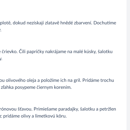
eplotě, dokud nezískají zlatavě hnědé zbarvení. Dochutíme
.
črievko. Čili papričky nakrájame na malé kúsky, šalotku
y.
ou olivového oleja a položíme ich na gril. Pridáme trochu
 a zľahka posypeme čiernym korením.
ónovou šťavou. Primiešame paradajky, šalotku a petržlen
c pridáme olivy a limetkovú kôru.