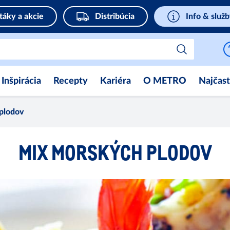
táky a akcie
Distribúcia
Info & služ
Inšpirácia
Recepty
Kariéra
O METRO
Najčast
plodov
MIX MORSKÝCH PLODOV