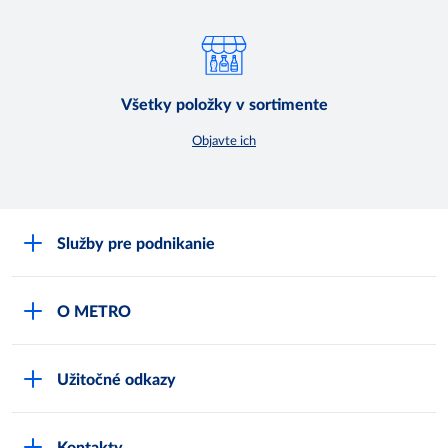
Všetky položky v sortimente
Objavte ich
Služby pre podnikanie
Môj obchod
O METRO
Karty bezpečnostných údajov
Čo je METRO
METRO platobná karta
Užitočné odkazy
Kariéra
Privátne značky
Bonusový program
Kvalita
Track & trace