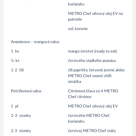
koriandru
METRO Chef olivový olej EV na
potretie
soľ, korenie
Ananásovo – mangová salsa:
1
ks
mango čerstvé (ready to eat)
½
ks
čerstvého sladkého ananásu
1-2
čili
čili papričky červené jemné alebo
METRO Chef sweet chilli
omáčka
Petržlenová salsa:
Citrónová šťava zo 4 METRO
Chef citrónov
1
pl
METRO Chef olivový olej EV
2-3
stonky
čerstvého METRO Chef
koriandru
2-3
stonky
čerstvej METRO Chef mäty