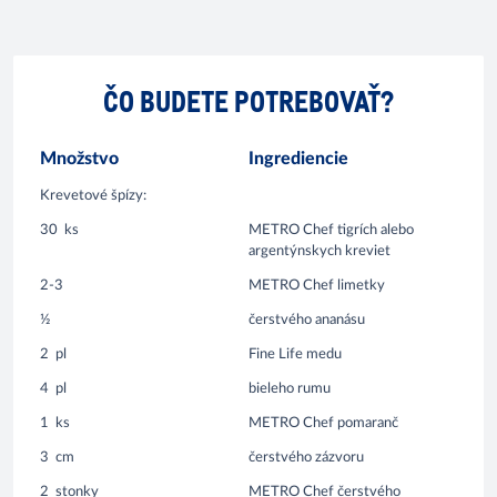
ČO BUDETE POTREBOVAŤ?
Množstvo
Ingrediencie
Krevetové špízy:
30
ks
METRO Chef tigrích alebo
argentýnskych kreviet
2-3
METRO Chef limetky
½
čerstvého ananásu
2
pl
Fine Life medu
4
pl
bieleho rumu
1
ks
METRO Chef pomaranč
3
cm
čerstvého zázvoru
2
stonky
METRO Chef čerstvého