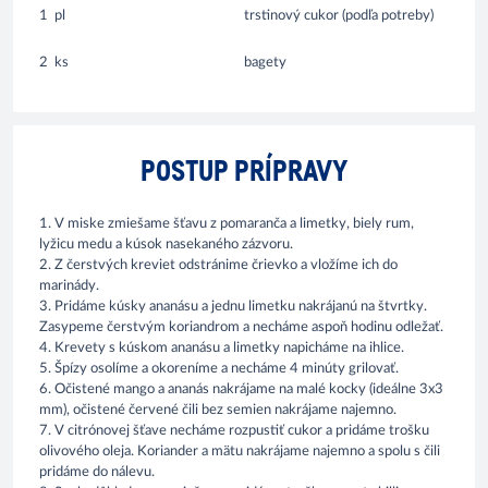
1
pl
trstinový cukor (podľa potreby)
2
ks
bagety
POSTUP PRÍPRAVY
1. V miske zmiešame šťavu z pomaranča a limetky, biely rum,
lyžicu medu a kúsok nasekaného zázvoru.
2. Z čerstvých kreviet odstránime črievko a vložíme ich do
marinády.
3. Pridáme kúsky ananásu a jednu limetku nakrájanú na štvrtky.
Zasypeme čerstvým koriandrom a necháme aspoň hodinu odležať.
4. Krevety s kúskom ananásu a limetky napicháme na ihlice.
5. Špízy osolíme a okoreníme a necháme 4 minúty grilovať.
6. Očistené mango a ananás nakrájame na malé kocky (ideálne 3x3
mm), očistené červené čili bez semien nakrájame najemno.
7. V citrónovej šťave necháme rozpustiť cukor a pridáme trošku
olivového oleja. Koriander a mätu nakrájame najemno a spolu s čili
pridáme do nálevu.