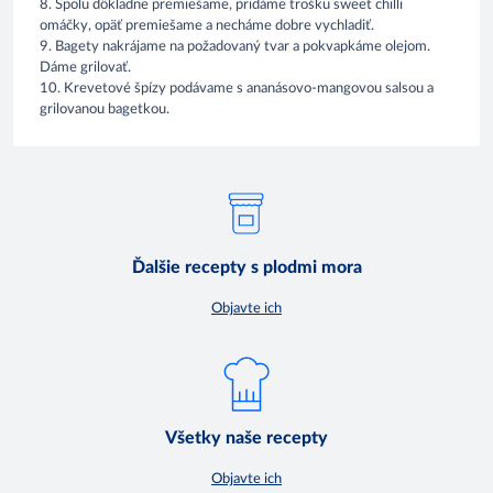
8. Spolu dôkladne premiešame, pridáme trošku sweet chilli
omáčky, opäť premiešame a necháme dobre vychladiť.
9. Bagety nakrájame na požadovaný tvar a pokvapkáme olejom.
Dáme grilovať.
10. Krevetové špízy podávame s ananásovo-mangovou salsou a
grilovanou bagetkou.
Ďalšie recepty s plodmi mora
Objavte ich
Všetky naše recepty
Objavte ich