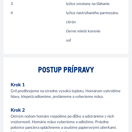
3
lyžice smotany na šľahanie
4
lyžice nastrúhaného parmezánu
citrón
čierne mleté korenie
soľ
POSTUP PRÍPRAVY
Krok 1
Gril predhrejeme na stredne vysokú teplotu. Homárom vykrútime
hlavy, klepetá odlomíme, prelámeme a vyberieme mäso.
Krok 2
Ostrým nožom homáre rozpolíme po dĺžke a odstránime z nich
vnútornosti. Homárie mäso vyberieme a odložíme. Prázdne
polovice panciera opláchneme a osušíme papierovými utierkami.