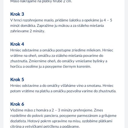
Mäso nakrájame na plátky hrubé 2 cm.
Krok 3
V hrnci rozohrejeme maslo, pridáme šalotku a opekáme ju 4 – 5
minút domäkka. Zapražíme ju múkou a za stáleho miešania
zahrievame 2 minúty.
Krok 4
Hrniec odstavíme a omáčku postupne zriedime mliekom. Hrniec
vrátime na oheň, omáčku za stáleho miešania povaríme do
zhustnutia. Zmiernime oheň, do omáčky vmiešame bylinky a
horčicu a osolíme ju a posypeme čiernym korením.
Krok 5
Hrniec odstavíme a do omáčky všľaháme víno a smotanu. Hrniec
potom vrátime na platňu a omáčku pozvoľna varíme do zhustnutia.
Krok 6
Vložíme mäso z homára a 2 – 3 minúty prehrejeme. Zmes
rozdelíme do polovíc panciera, posypeme parmezánom a grilujeme
dozlatista. Hotový pokrm upravíme na misu, ozdobíme plátkami
citróna a vetvičkami petržlenu a podávame.