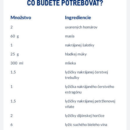
ČO BUDETE POTREBOVAŤ?
Množstvo
Ingrediencie
2
uvarených homárov
60
g
masla
1
nakrájanej šalotky
25
g
hladkej múky
300
ml
mlieka
1,5
lyžičky nakrájanej čerstvej
trebuľky
1
lyžička nakrájaného čerstvého
estragónu
1,5
lyžičky nakrájanej petržlenovej
vňate
2
lyžičky dijónskej horčice
6
lyžíc suchého bieleho vína