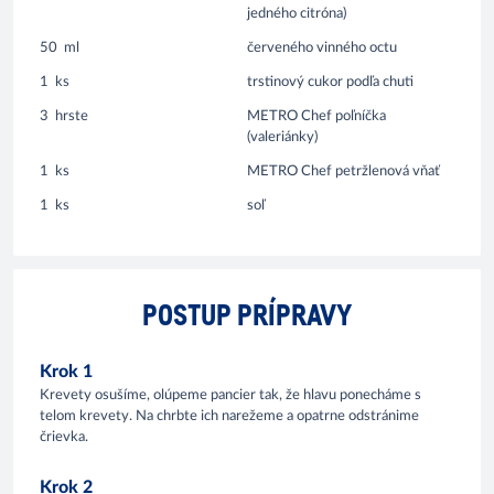
jedného citróna)
50
ml
červeného vinného octu
1
ks
trstinový cukor podľa chuti
3
hrste
METRO Chef poľníčka
(valeriánky)
1
ks
METRO Chef petržlenová vňať
1
ks
soľ
POSTUP PRÍPRAVY
Krok 1
Krevety osušíme, olúpeme pancier tak, že hlavu ponecháme s
telom krevety. Na chrbte ich narežeme a opatrne odstránime
črievka.
Krok 2