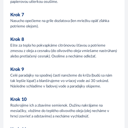
papierovou utierkou osušíme.
Krok 7
Nasucho opečieme na grile dozlatova (len mriežku opäť zľahka
potrieme olejom).
Krok 8
Ešte za tepla ho pokvapkáme citrónovou šťavou a potrieme
zmesou z oleja a cesnaku (do olivového oleja vmiešame nastrúhaný
alebo pretlačený cesnak). Osolíme a necháme odležať.
Krok 9
Celé paradajky na spodnej časti narežeme do kríža (budú sa nám
tak lepšie lúpať) a blanšírujeme vo vriacej vode asi 30 sekúnd.
Následne schladíme v ľadovej vode a paradajky olúpeme.
Krok 10
Rozkrojíme ich a zbavíme semienok. Dužinu nakrájame na
mesiačiky, vložíme do teplého olivového oleja (olej necháme v
hrnci zovrieť a odstavíme) a necháme vychladnúť.