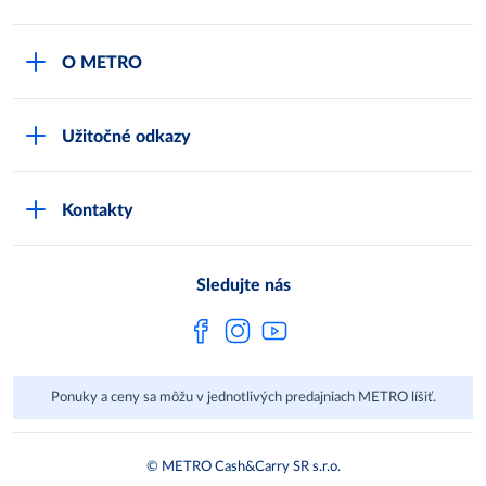
Môj obchod
O METRO
Karty bezpečnostných údajov
Čo je METRO
METRO platobná karta
Užitočné odkazy
Kariéra
Privátne značky
Bonusový program
Kvalita
Track & trace
Kontakty
Licencia na predaj liehu
Pre dodávateľov
Protrace
Najčastejšie otázky
Pre novinárov
Compliance
Sledujte nás
Spoločenská zodpovednosť
Metro AG
Ponuky a ceny sa môžu v jednotlivých predajniach METRO líšiť.
© METRO Cash&Carry SR s.r.o.