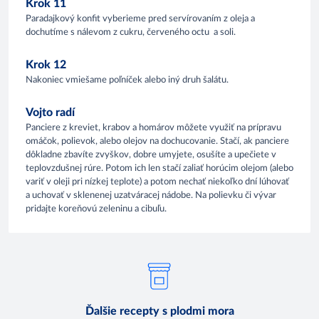
Krok 11
Paradajkový konfit vyberieme pred servírovaním z oleja a
dochutíme s nálevom z cukru, červeného octu a soli.
Krok 12
Nakoniec vmiešame poľníček alebo iný druh šalátu.
Vojto radí
Panciere z kreviet, krabov a homárov môžete využiť na prípravu
omáčok, polievok, alebo olejov na dochucovanie. Stačí, ak panciere
dôkladne zbavíte zvyškov, dobre umyjete, osušíte a upečiete v
teplovzdušnej rúre. Potom ich len stačí zaliať horúcim olejom (alebo
variť v oleji pri nízkej teplote) a potom nechať niekoľko dní lúhovať
a uchovať v sklenenej uzatváracej nádobe. Na polievku či vývar
pridajte koreňovú zeleninu a cibuľu.
Ďalšie recepty s plodmi mora