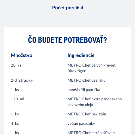
Počet porcií
:
4
ČO BUDETE POTREBOVAŤ?
Množstvo
Ingrediencie
20
ks
METRO Chef celých kreviet
Black tiger
2-3
strúčiky
METRO Chef cesnaku
1
ks
menšia čili paprička
120
ml
METRO Chef extra panenského
olivového oleja
1
ks
METRO Chef baklažán
4
ks
väčšie paradajky
1
ks
METRO Chef citrón (šťava z