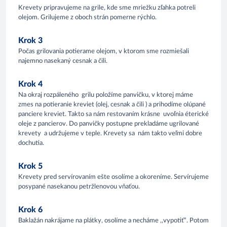
Krevety pripravujeme na grile, kde sme mriežku zľahka potreli
olejom. Grilujeme z oboch strán pomerne rýchlo.
Krok 3
Počas grilovania potierame olejom, v ktorom sme rozmiešali
najemno nasekaný cesnak a čili.
Krok 4
Na okraj rozpáleného grilu položíme panvičku, v ktorej máme
zmes na potieranie kreviet (olej, cesnak a čili ) a prihodíme olúpané
panciere kreviet. Takto sa nám restovaním krásne uvoľnia éterické
oleje z pancierov. Do panvičky postupne prekladáme ugrilované
krevety a udržujeme v teple. Krevety sa nám takto veľmi dobre
dochutia.
Krok 5
Krevety pred servírovaním ešte osolíme a okoreníme. Servírujeme
posypané nasekanou petržlenovou vňaťou.
Krok 6
Baklažán nakrájame na plátky, osolíme a necháme ,,vypotiť“. Potom