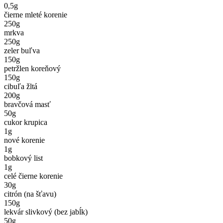
0,5
g
čierne mleté korenie
250
g
mrkva
250
g
zeler buľva
150
g
petržlen koreňový
150
g
cibuľa žltá
200
g
bravčová masť
50
g
cukor krupica
1
g
nové korenie
1
g
bobkový list
1
g
celé čierne korenie
30
g
citrón (na šťavu)
150
g
lekvár slivkový (bez jabĺk)
50
g