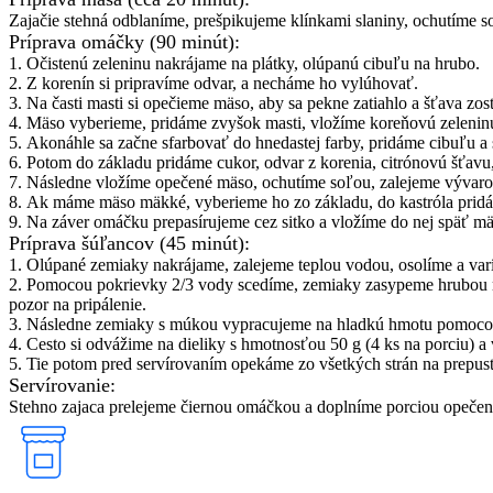
Zajačie stehná odblaníme, prešpikujeme klínkami slaniny, ochutíme s
Príprava omáčky (90 minút):
1. Očistenú zeleninu nakrájame na plátky, olúpanú cibuľu na hrubo.
2. Z korenín si pripravíme odvar, a necháme ho vylúhovať.
3. Na časti masti si opečieme mäso, aby sa pekne zatiahlo a šťava zost
4. Mäso vyberieme, pridáme zvyšok masti, vložíme koreňovú zeleninu
5. Akonáhle sa začne sfarbovať do hnedastej farby, pridáme cibuľu a s
6. Potom do základu pridáme cukor, odvar z korenia, citrónovú šťavu,
7. Následne vložíme opečené mäso, ochutíme soľou, zalejeme výva
8. Ak máme mäso mäkké, vyberieme ho zo základu, do kastróla pridáme
9. Na záver omáčku prepasírujeme cez sitko a vložíme do nej späť mä
Príprava šúľancov (45 minút):
1. Olúpané zemiaky nakrájame, zalejeme teplou vodou, osolíme a va
2. Pomocou pokrievky 2/3 vody scedíme, zemiaky zasypeme hrubou m
pozor na pripálenie.
3. Následne zemiaky s múkou vypracujeme na hladkú hmotu pomocou p
4. Cesto si odvážime na dieliky s hmotnosťou 50 g (4 ks na porciu) a
5. Tie potom pred servírovaním opekáme zo všetkých strán na prepust
Servírovanie:
Stehno zajaca prelejeme čiernou omáčkou a doplníme porciou opečen