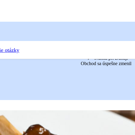
ie otázky
Ivanka pri Dunaji
Obchod sa úspešne zmenil
mi šúľancami