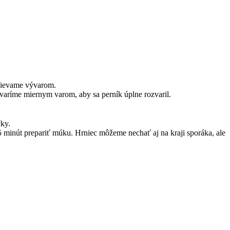
lievame vývarom.
varíme miernym varom, aby sa perník úplne rozvaril.
ky.
inút prepariť múku. Hrniec môžeme nechať aj na kraji sporáka, ale