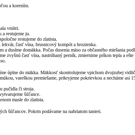
oľou a korením.
ala vnútri.
 a restujeme ju.
poločne restujeme do zlatista.
 lekvár, časť vína, brusnicový kompót a hrozienka.
rom a dusíme domäkka. Počas dusenia mäso za občasného miešania pod
 zvyšnú časť vína, nastrúhaný perník, zmiernime príkon tepla a ešte 
so.
ríme úplne do mäkka. Mäkkosť skontrolujeme vpichom dvojzubej vidlič
úkou, vareškou premiešame, prikryjeme pokrievkou a necháme asi 15 m
učidla či stroja.
 vytvarujeme šúľance.
enom masle do zlatista.
ých šúľancov. Pokrm podávame na nahriatom tanieri.