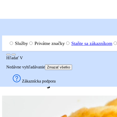
Menu
Hľadať
Služby
Privátne značky
Staňte sa zákazníkom
Hľadať
Hľadať
V
Recepty
Hlavné jedlá
Králičie mäso
Dusené zajačie
Nedávne vyhľadávanie
Zmazať všetko
Dusené zajačie stehno s 
Zákaznícka podpora