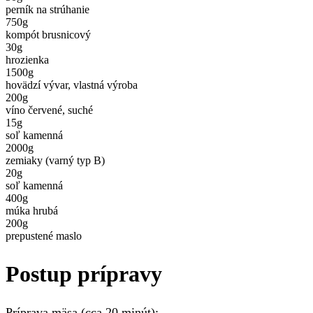
perník na strúhanie
750
g
kompót brusnicový
30
g
hrozienka
1500
g
hovädzí vývar, vlastná výroba
200
g
víno červené, suché
15
g
soľ kamenná
2000
g
zemiaky (varný typ B)
20
g
soľ kamenná
400
g
múka hrubá
200
g
prepustené maslo
Postup prípravy
Príprava mäsa (cca 20 minút):