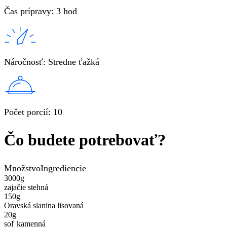
Čas prípravy
:
3 hod
Náročnosť
:
Stredne ťažká
Počet porcií
:
10
Čo budete potrebovať?
Množstvo
Ingrediencie
3000
g
zajačie stehná
150
g
Oravská slanina lisovaná
20
g
soľ kamenná