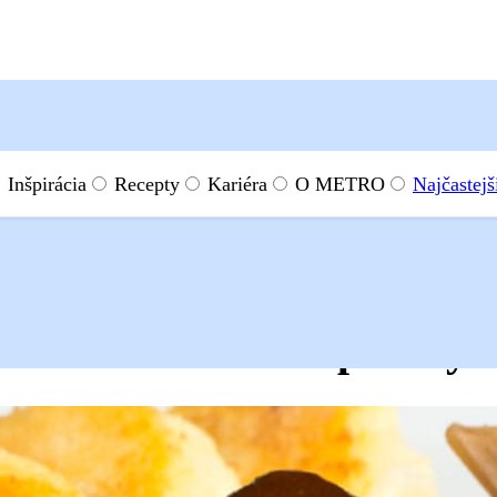
Inšpirácia
Recepty
Kariéra
O METRO
Najčastejš
 stehno s čiernou omáčkou a pečenými šúľancami
čiernou omáčkou a pečený