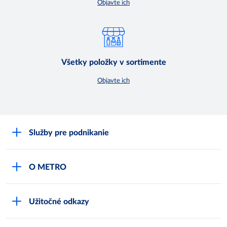
Objavte ich
Všetky položky v sortimente
Objavte ich
Služby pre podnikanie
Môj obchod
O METRO
Karty bezpečnostných údajov
Čo je METRO
METRO platobná karta
Užitočné odkazy
Kariéra
Privátne značky