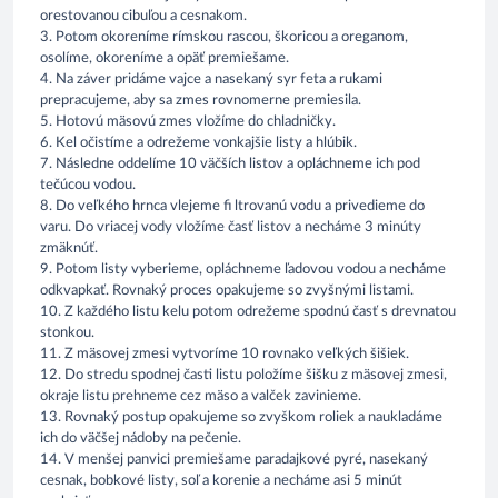
orestovanou cibuľou a cesnakom.
3. Potom okoreníme rímskou rascou, škoricou a oreganom,
osolíme, okoreníme a opäť premiešame.
4. Na záver pridáme vajce a nasekaný syr feta a rukami
prepracujeme, aby sa zmes rovnomerne premiesila.
5. Hotovú mäsovú zmes vložíme do chladničky.
6. Kel očistíme a odrežeme vonkajšie listy a hlúbik.
7. Následne oddelíme 10 väčších listov a opláchneme ich pod
tečúcou vodou.
8. Do veľkého hrnca vlejeme fi ltrovanú vodu a privedieme do
varu. Do vriacej vody vložíme časť listov a necháme 3 minúty
zmäknúť.
9. Potom listy vyberieme, opláchneme ľadovou vodou a necháme
odkvapkať. Rovnaký proces opakujeme so zvyšnými listami.
10. Z každého listu kelu potom odrežeme spodnú časť s drevnatou
stonkou.
11. Z mäsovej zmesi vytvoríme 10 rovnako veľkých šišiek.
12. Do stredu spodnej časti listu položíme šišku z mäsovej zmesi,
okraje listu prehneme cez mäso a valček zavinieme.
13. Rovnaký postup opakujeme so zvyškom roliek a naukladáme
ich do väčšej nádoby na pečenie.
14. V menšej panvici premiešame paradajkové pyré, nasekaný
cesnak, bobkové listy, soľ a korenie a necháme asi 5 minút