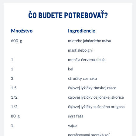
ČO BUDETE POTREBOVAŤ?
Množstvo
Ingrediencie
600
g
mletého jahňacieho mäsa
masť alebo ghí
1
menšia červená cibuľa
1
kel
3
strúčiky cesnaku
1,5
čajovej lyžičky rímskej rasce
1/2
čajovej lyžičky cejlónskej škorice
1/2
čajovej lyžičky sušeného oregana
80
g
syra feta
1
vajce
nerafinovaná morská soľ