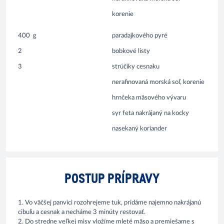
korenie
400
g
paradajkového pyré
2
bobkové listy
3
strúčiky cesnaku
nerafinovaná morská soľ, korenie
hrnčeka mäsového vývaru
syr feta nakrájaný na kocky
nasekaný koriander
POSTUP PRÍPRAVY
1. Vo väčšej panvici rozohrejeme tuk, pridáme najemno nakrájanú
cibuľu a cesnak a necháme 3 minúty restovať.
2. Do stredne veľkej misy vložíme mleté mäso a premiešame s