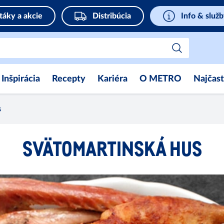
táky a akcie
Distribúcia
Info & služ
Inšpirácia
Recepty
Kariéra
O METRO
Najčast
s
SVÄTOMARTINSKÁ HUS