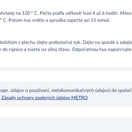
hriatej na 120 ° C. Pečte podľa veľkosti husi 4 až 6 hodín. Mäs
° C. Potom hus vráťte a sprudka zapečte asi 15 minút.
zitým z plechu zlejte prebytočný tuk. Dajte na sporák a zalejte
te do rajnice a zvarte na silnú šťavu. Odpočatnou hus naporciuj
apr. údajov o používaní, metakomunikačných údajov) do spoloč
Zásady ochrany osobných údajov METRO