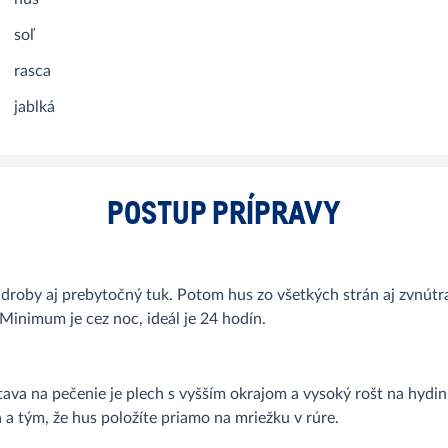
soľ
rasca
jablká
POSTUP PRÍPRAVY
 droby aj prebytočný tuk. Potom hus zo všetkých strán aj zvnútra 
 Minimum je cez noc, ideál je 24 hodín.
tava na pečenie je plech s vyšším okrajom a vysoký rošt na hydi
 a tým, že hus položíte priamo na mriežku v rúre.