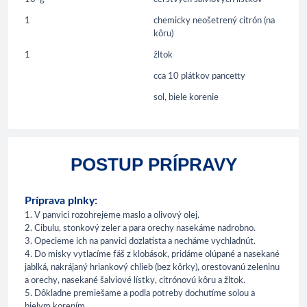
1
chemicky neošetrený citrón (na
kôru)
1
žltok
cca 10 plátkov pancetty
sol, biele korenie
POSTUP PRÍPRAVY
Príprava plnky:
1. V panvici rozohrejeme maslo a olivový olej.
2. Cibulu, stonkový zeler a para orechy nasekáme nadrobno.
3. Opecieme ich na panvici dozlatista a necháme vychladnút.
4. Do misky vytlacíme fáš z klobások, pridáme olúpané a nasekané
jablká, nakrájaný hriankový chlieb (bez kôrky), orestovanú zeleninu
a orechy, nasekané šalviové lístky, citrónovú kôru a žltok.
5. Dôkladne premiešame a podla potreby dochutíme solou a
bielym korením.