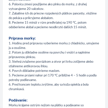
6. Polovicu zmesi použijeme ako plnku do morky, z druhej
vytvarujeme 20 valcekov.
7. Zabalíme ich do priecne rozpolených plátkov pancetty, vložíme
do pekáca a prikryjeme alobalom.
8. Pecieme 15 minút v rúre predhriatej na 190 °C, potom
odoberieme alobal a pecieme neodkryté dalších 15 minút.
Príprava morky:
1. Hodinu pred prípravou vyberieme morku z chladnicky, umyjeme
ju a osušíme.
2. Potom ju dôkladne osolíme na povrchu i vnútri a naplníme
pripravenou plnkou.
3. Stehná zviažeme povrázkom a otvor pri krku zošijeme alebo
stiahneme antikorovou ihlou.
4. Povrch dôkladne potrieme maslom.
5. Pecieme prsiami nahor pri 170 °C približne 4 – 5 hodín a podla
potreby podlievame.
6. Pred koncom teplotu zvýšime, aby sa koža opiekla a bola
chrumkavá.
Podávanie:
Morku krájame ostrým nožom na plátky a podávame so