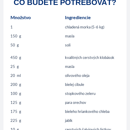
ČO BUDETE POTREBOVAŤ?
Množstvo
Ingrediencie
1
chladená morka (5-6 kg)
150
g
masla
50
g
soli
450
g
kvalitných cerstvých klobások
25
g
masla
20
ml
olivového oleja
200
g
bielej cibule
100
g
stopkového zeleru
125
g
para orechov
175
g
bieleho hriankového chleba
225
g
jablk
10
g
cerstvých šalviových lístkov